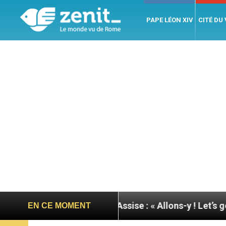
PAPE LÉON XIV
CITÉ DU
rnée du pape à Assise : « Allons-y ! Let’s go ! »
N
EN CE MOMENT