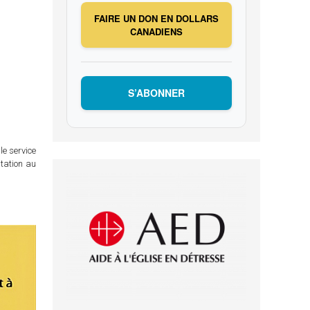
FAIRE UN DON EN DOLLARS
CANADIENS
S’ABONNER
le service
itation au