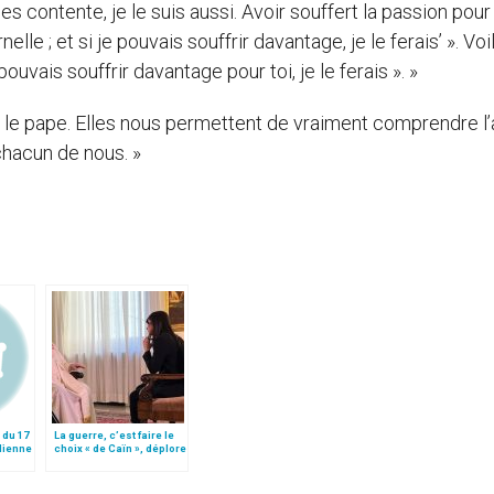
tu es contente, je le suis aussi. Avoir souffert la passion pour
lle ; et si je pouvais souffrir davantage, je le ferais’ ». Voi
pouvais souffrir davantage pour toi, je le ferais ». »
 le pape. Elles nous permettent de vraiment comprendre l
chacun de nous. »
 du 17
La guerre, c’est faire le
lienne
choix « de Caïn », déplore
le pape François