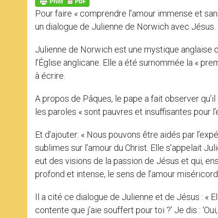
p
g
o
r
p
e
k
Pour faire « comprendre l’amour immense et sans 
r
un dialogue de Julienne de Norwich avec Jésus.
Julienne de Norwich est une mystique anglaise 
l’Église anglicane. Elle a été surnommée la « prem
à écrire.
A propos de Pâques, le pape a fait observer qu’il
les paroles « sont pauvres et insuffisantes pour l
Et d’ajouter: « Nous pouvons être aidés par l’expé
sublimes sur l’amour du Christ. Elle s’appelait Jul
eut des visions de la passion de Jésus et qui, en
profond et intense, le sens de l’amour miséricord
Il a cité ce dialogue de Julienne et de Jésus : « E
contente que j’aie souffert pour toi ?’ Je dis : ‘Ou