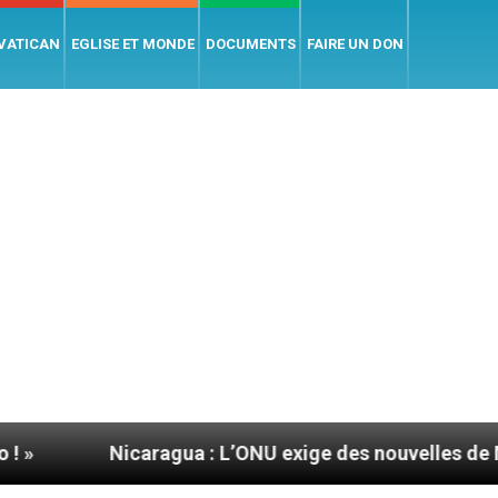
 VATICAN
EGLISE ET MONDE
DOCUMENTS
FAIRE UN DON
icaragua : L’ONU exige des nouvelles de Mgr Mata