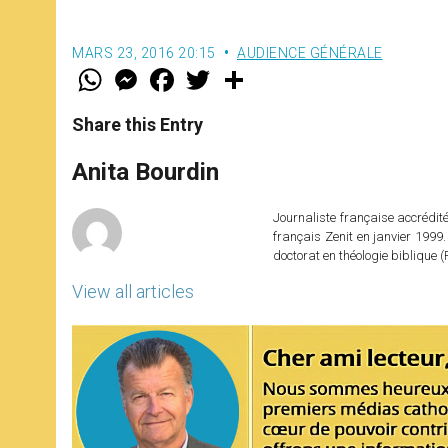
MARS 23, 2016 20:15
AUDIENCE GÉNÉRALE
W
M
F
T
S
h
e
a
w
h
a
s
c
i
a
t
s
e
t
r
Share this Entry
s
e
b
t
e
A
n
o
e
p
g
o
r
Anita Bourdin
p
e
k
r
Journaliste française accréditée
français Zenit en janvier 1999.
doctorat en théologie bibliqu
View all articles