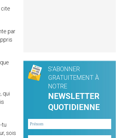
 cite
nte par
appris
 que
S'ABONNER
GRATUITEMENT À
NOTRE
, qui
NEWSLETTER
is
QUOTIDIENNE
-tu
ur, sois