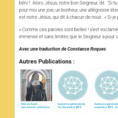
béni !’. Alors, Jésus, notre bon Seigneur, dit : ‘Si 
pour moi une joie, un bonheur, une allégresse éterne
est notre Jésus, qui dit à chacun de nous : « Si je 
« Comme ces paroles sont belles ! s’est exclamé
immense et sans limites que le Seigneur a pour 
Avec une traduction de Constance Roques
Autres Publications :
Fête du Saint-
Audience générale du
Audience générale
Sacrement: catéchèse
1er décembre 2010 :
novembre 2010 : Ju
de Benoît XVI sur sainte
Sainte Julienne de
de Cornillon
Julienne du Mont-
Norwich
Cornillon