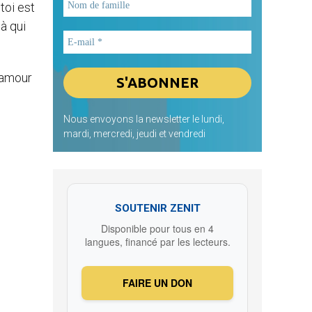
 toi est
là qui
’amour
Nous envoyons la newsletter le lundi,
mardi, mercredi, jeudi et vendredi
SOUTENIR ZENIT
Disponible pour tous en 4
langues, financé par les lecteurs.
FAIRE UN DON