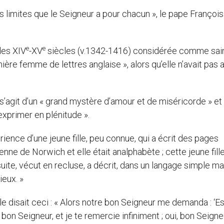
limites que le Seigneur a pour chacun », le pape François
e
e
des XIV
-XV
siècles (v.1342-1416) considérée comme sai
ière femme de lettres anglaise », alors qu’elle n’avait pas 
 s’agit d’un « grand mystère d’amour et de miséricorde » et
’exprimer en plénitude ».
rience d’une jeune fille, peu connue, qui a écrit des pages
ienne de Norwich et elle était analphabète ; cette jeune fille
suite, vécut en recluse, a décrit, dans un langage simple ma
ieux. »
lle disait ceci : « Alors notre bon Seigneur me demanda : ‘Es
i, bon Seigneur, et je te remercie infiniment ; oui, bon Seigne