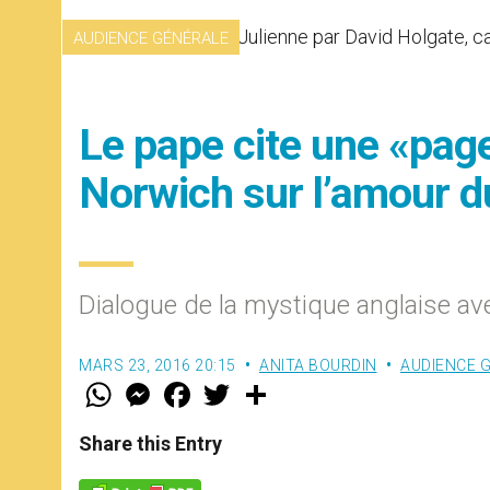
AUDIENCE GÉNÉRALE
Le pape cite une «pag
Norwich sur l’amour du
Dialogue de la mystique anglaise a
MARS 23, 2016 20:15
ANITA BOURDIN
AUDIENCE 
W
M
F
T
S
h
e
a
w
h
a
s
c
i
a
t
s
e
t
r
Share this Entry
s
e
b
t
e
A
n
o
e