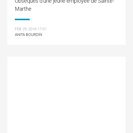
Obsèques d’une jeune employée de Sainte-
Marthe
FEB 29, 2016 17:01
ANITA BOURDIN