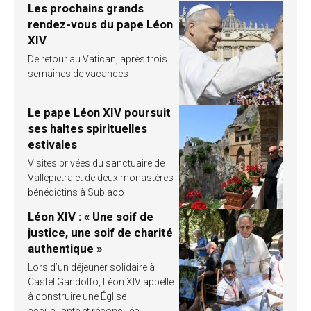
Les prochains grands
rendez-vous du pape Léon
XIV
De retour au Vatican, après trois
semaines de vacances
Le pape Léon XIV poursuit
ses haltes spirituelles
estivales
Visites privées du sanctuaire de
Vallepietra et de deux monastères
bénédictins à Subiaco
Léon XIV : « Une soif de
justice, une soif de charité
authentique »
Lors d’un déjeuner solidaire à
Castel Gandolfo, Léon XIV appelle
à construire une Église
accueillante et réconciliée