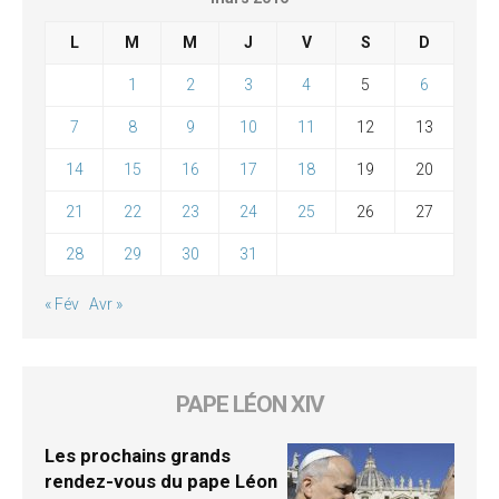
L
M
M
J
V
S
D
1
2
3
4
5
6
7
8
9
10
11
12
13
14
15
16
17
18
19
20
21
22
23
24
25
26
27
28
29
30
31
« Fév
Avr »
PAPE LÉON XIV
Les prochains grands
rendez-vous du pape Léon