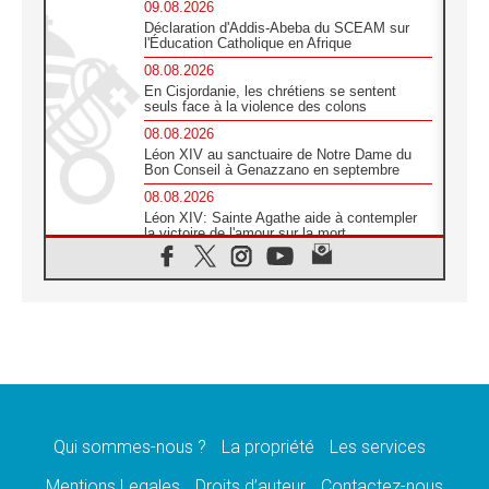
09.08.2026
Déclaration d'Addis-Abeba du SCEAM sur
l'Éducation Catholique en Afrique
08.08.2026
En Cisjordanie, les chrétiens se sentent
seuls face à la violence des colons
08.08.2026
Léon XIV au sanctuaire de Notre Dame du
Bon Conseil à Genazzano en septembre
08.08.2026
Léon XIV: Sainte Agathe aide à contempler
la victoire de l'amour sur la mort
08.08.2026
«Relancer l'empathie», le projet Triennal d'art
des Universités catholiques
08.08.2026
Signis 2026, donner la parole aux religieuses
catholiques
08.08.2026
Au Bangladesh, l'Église accompagne les
Dalits sur le chemin de la dignité
Qui sommes-nous ?
La propriété
Les services
07.08.2026
Philippines: le vicariat apostolique de
Mentions Legales
Droits d’auteur
Contactez-nous
Calapan devient un diocèse