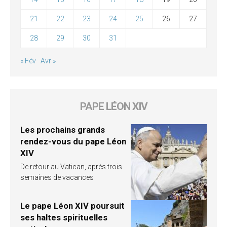
21
22
23
24
25
26
27
28
29
30
31
« Fév
Avr »
PAPE LÉON XIV
Les prochains grands
rendez-vous du pape Léon
XIV
De retour au Vatican, après trois
semaines de vacances
Le pape Léon XIV poursuit
ses haltes spirituelles