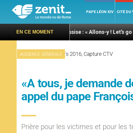
PAPE LÉON XIV
CITÉ DU
ée du pape à Assise : « Allons-y ! Let’s go ! »
Ni
EN CE MOMENT
AUDIENCE GÉNÉRALE
«A tous, je demande de
appel du pape Françoi
Prière pour les victimes et pour les 