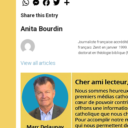
W
M
F
T
S
h
e
a
w
h
a
s
c
i
a
t
s
e
t
r
Share this Entry
s
e
b
t
e
A
n
o
e
p
g
o
r
Anita Bourdin
p
e
k
r
Journaliste française accréditée
français Zenit en janvier 1999.
doctorat en théologie bibliqu
View all articles