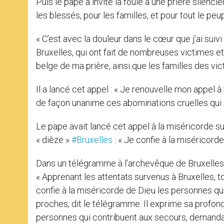
Puis le pape a invité la foule à une prière silenci
les blessés, pour les familles, et pour tout le peu
« C’est avec la douleur dans le cœur que j’ai suivi
Bruxelles, qui ont fait de nombreuses victimes et
belge de ma prière, ainsi que les familles des vic
Il a lancé cet appel : « Je renouvelle mon appel
de façon unanime ces abominations cruelles qui ne 
Le pape avait lancé cet appel à la miséricorde su
« dièze »
#Bruxelles
: « Je confie à la miséricorde
Dans un télégramme à l’archevêque de Bruxelles,
« Apprenant les attentats survenus à Bruxelles,
confie à la miséricorde de Dieu les personnes qui o
proches, dit le télégramme. Il exprime sa profond
personnes qui contribuent aux secours, demandan