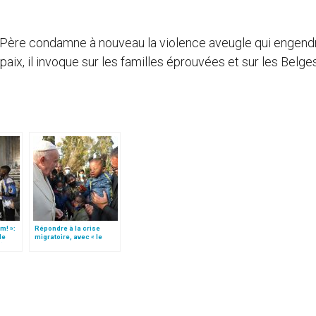
nt-Père condamne à nouveau la violence aveugle qui engend
paix, il invoque sur les familles éprouvées et sur les Belges
m! »:
Répondre à la crise
de
migratoire, avec « le
t)
style de l’humanité »!
(texte complet)