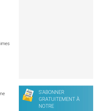
times
e
S'ABONNER
sme
GRATUITEMENT À
NOTRE