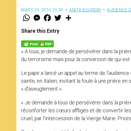
MARS 23, 2016 20:30
ANITA BOURDIN
AUDIENCE 
W
M
F
T
S
h
e
a
w
h
a
s
c
i
a
t
s
e
t
r
Share this Entry
s
e
b
t
e
A
n
o
e
p
g
o
r
p
e
k
« A tous, je demande de persévérer dans la priè
r
du terrorisme mais pour la conversion de qui est
Le pape a lancé un appel au terme de l’audience
sainte, en italien, invitant la foule à une prière en
« d’aveuglement ».
« Je demande à tous de persévérer dans la prièr
réconforter les cœurs affligés et de convertir 
cruel, par l’intercession de la Vierge Marie. Prion