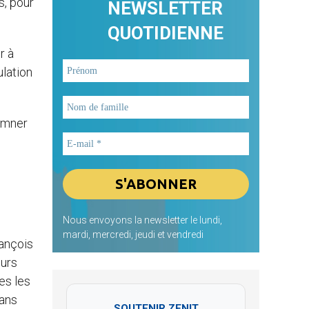
s, pour
NEWSLETTER
QUOTIDIENNE
r à
ulation
damner
Nous envoyons la newsletter le lundi,
mardi, mercredi, jeudi et vendredi
rançois
eurs
es les
dans
SOUTENIR ZENIT