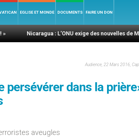
 VATICAN
EGLISE ET MONDE
DOCUMENTS
FAIRE UN DON
caragua : L’ONU exige des nouvelles de Mgr Mata
Audience, 22 Mars 2016, Ca
 persévérer dans la prière
s
terroristes aveugles