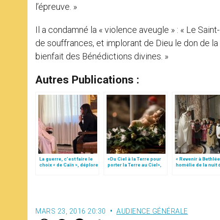
l’épreuve. »
Il a condamné la « violence aveugle » : « Le Sai
de souffrances, et implorant de Dieu le don de la 
bienfait des Bénédictions divines. »
Autres Publications :
La guerre, c’est faire le
«Du Ciel à la Terre pour
« Revenir à Bethlée
choix « de Caïn », déplore
porter la Terre au Ciel»,
homélie de la nuit 
le pape François
par Mgr Francesco Follo
Noël (texte comple
MARS 23, 2016 20:30
AUDIENCE GÉNÉRALE