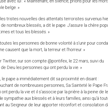
euse avec lui : « Maintenant, en silence, prions pour les mort
ple belge. »
 les tristes nouvelles des attentats terroristes survenus hie
 de nombreux blessés, a dit le pape. J’assure la chère pop
times et tous les blessés. »
 à toutes les personnes de bonne volonté à s’unir pour con
causent que la mort, la terreur et l’horreur. »
r Twitter, sur son compte @pontifex, le 22 mars, suivi du
 de Dieu les personnes qui ont perdu la vie. »
 le pape a immédiatement dit sa proximité en disant :
 touchant de nombreuses personnes, Sa Sainteté le Pape F
nt perdu la vie et il s’associe par la prière à la peine de l
e sympathie aux blessés et à leurs familles, ainsi qu’à tout
t au Seigneur de leur apporter réconfort et consolation 