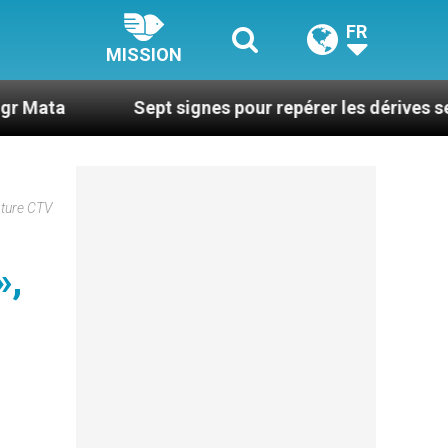
FR
MISSION
Sept signes pour repérer les dérives sectaires du 
pture CTV
»,