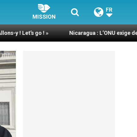
FR
MISSION
! »
Nicaragua : L’ONU exige des nouvelles de 