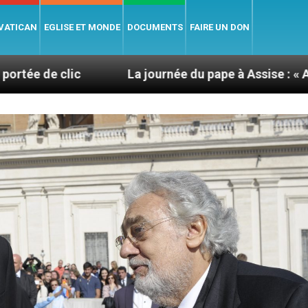
 VATICAN
EGLISE ET MONDE
DOCUMENTS
FAIRE UN DON
La journée du pape à Assise : « Allons-y ! Let’s go 