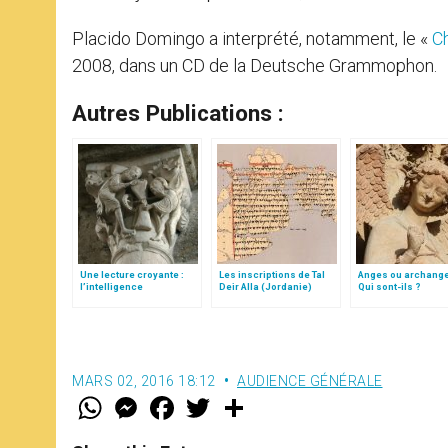
Placido Domingo a interprété, notamment, le «
Ch
2008, dans un CD de la Deutsche Grammophon.
Autres Publications :
Une lecture croyante :
Les inscriptions de Tal
Anges ou archang
l’intelligence
Deir Alla (Jordanie)
Qui sont-ils ?
typologique des deux
Testaments
MARS 02, 2016 18:12
AUDIENCE GÉNÉRALE
W
M
F
T
S
h
e
a
w
h
a
s
c
i
a
t
s
e
t
r