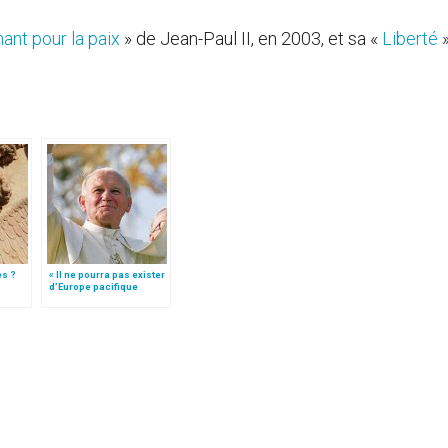
ant pour la paix
» de Jean-Paul II, en 2003, et sa «
Liberté
»
es ?
« Il ne pourra pas exister
d’Europe pacifique
sans… »: l’Ukraine, dans
la vision de Jean-Paul II