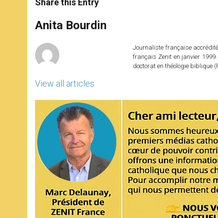
Share this Entry
s
e
b
t
e
A
n
o
e
p
g
o
r
Anita Bourdin
p
e
k
r
Journaliste française accréditée
français Zenit en janvier 1999.
doctorat en théologie bibliqu
View all articles