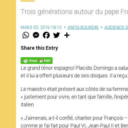
Trois générations autour du pape Fr
MARS 02, 2016 18:12
ANITA BOURDIN
AUDIENCE 
W
M
F
T
S
h
e
a
w
h
a
s
c
i
a
t
s
e
t
r
Share this Entry
s
e
b
t
e
A
n
o
e
p
g
o
r
p
e
k
Le grand ténor espagnol Placido Domingo a salué
r
et il lui a offert plusieurs de ses disques. Il a re
Le maestro était présent aux côtés de sa femme 
« justement pour vivre, en tant que famille, l’ex
italien.
« J’aimerais, a-t-il confié, chanter pour François
comme je l’ai fait pour Paul VI, Jean-Paul II et Ben