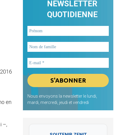
NEWSLETTER
QUOTIDIENNE
s 2016
Nous envoyons la newsletter le lundi,
no en
mardi, mercredi, jeudi et vendredi
i –,
SOUTENIR ZENIT