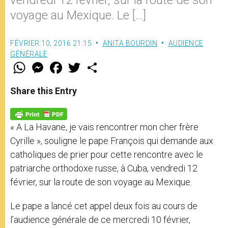
voyage au Mexique. Le […]
FÉVRIER 10, 2016 21:15
ANITA BOURDIN
AUDIENCE
GÉNÉRALE
W
M
F
T
S
h
e
a
w
h
a
s
c
i
a
t
s
e
t
r
Share this Entry
s
e
b
t
e
A
n
o
e
p
g
o
r
p
e
k
« A La Havane, je vais rencontrer mon cher frère
r
Cyrille », souligne le pape François qui demande aux
catholiques de prier pour cette rencontre avec le
patriarche orthodoxe russe, à Cuba, vendredi 12
février, sur la route de son voyage au Mexique.
Le pape a lancé cet appel deux fois au cours de
l’audience générale de ce mercredi 10 février,