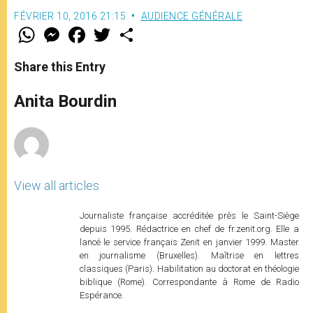
FÉVRIER 10, 2016 21:15
AUDIENCE GÉNÉRALE
W
M
F
T
S
h
e
a
w
h
a
s
c
i
a
t
s
e
t
r
Share this Entry
s
e
b
t
e
A
n
o
e
p
g
o
r
Anita Bourdin
p
e
k
r
View all articles
Journaliste française accréditée près le Saint-Siège
depuis 1995. Rédactrice en chef de fr.zenit.org. Elle a
lancé le service français Zenit en janvier 1999. Master
en journalisme (Bruxelles). Maîtrise en lettres
classiques (Paris). Habilitation au doctorat en théologie
biblique (Rome). Correspondante à Rome de Radio
Espérance.