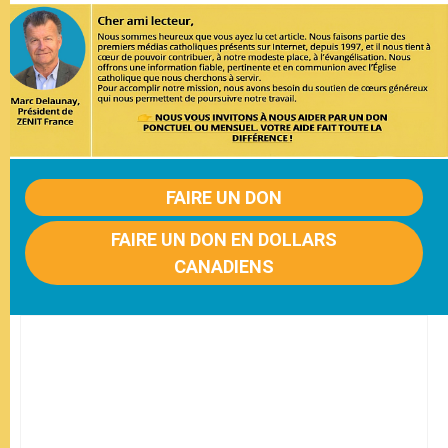
FAIRE UN DON
FAIRE UN DON EN DOLLARS
CANADIENS