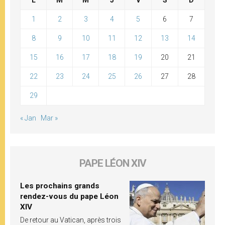
L
M
M
J
V
S
D
1
2
3
4
5
6
7
8
9
10
11
12
13
14
15
16
17
18
19
20
21
22
23
24
25
26
27
28
29
« Jan
Mar »
PAPE LÉON XIV
Les prochains grands
rendez-vous du pape Léon
XIV
De retour au Vatican, après trois