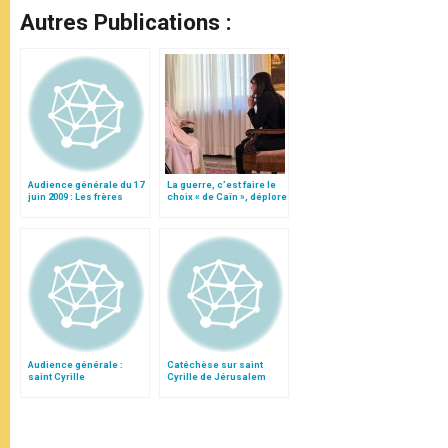
Autres Publications :
Audience générale du 17
La guerre, c’est faire le
juin 2009 : Les frères
choix « de Caïn », déplore
Cyrille et Méthode
le pape François
Audience générale :
Catéchèse sur saint
saint Cyrille
Cyrille de Jérusalem