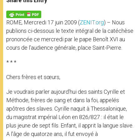
Share this Entry
s
e
b
t
e
A
n
o
e
p
g
o
r
p
e
k
ROME, Mercredi 17 juin 2009 (
ZENIT.org
) – Nous
r
publions ci-dessous le texte intégral de la catéchèse
prononcée ce mercredi par le pape Benoît XVI au
cours de l’audience générale, place Saint-Pierre.
* * *
Chers frères et sœurs,
Je voudrais parler aujourd’hui des saints Cyrille et
Méthode, frères de sang et dans la foi, appelés
apôtres des slaves. Cyrille naquit à Thessalonique,
du magistrat impérial Léon en 826/827 : il était le
plus jeune de sept fils. Enfant, il apprit la langue slave.
A l’âge de quatorze ans, il fut envoyé à