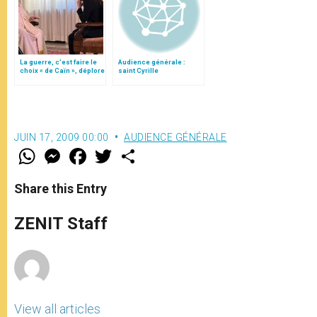
La guerre, c’est faire le
Audience générale :
choix « de Caïn », déplore
saint Cyrille
le pape François
JUIN 17, 2009 00:00
AUDIENCE GÉNÉRALE
W
M
F
T
S
h
e
a
w
h
a
s
c
i
a
t
s
e
t
r
Share this Entry
s
e
b
t
e
A
n
o
e
p
g
o
r
ZENIT Staff
p
e
k
r
View all articles