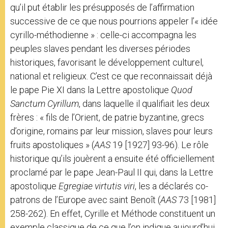
qu’il put établir les présupposés de l’affirmation
successive de ce que nous pourrions appeler l’« idée
cyrillo-méthodienne » : celle-ci accompagna les
peuples slaves pendant les diverses périodes
historiques, favorisant le développement culturel,
national et religieux. C’est ce que reconnaissait déjà
le pape Pie XI dans la Lettre apostolique
Quod
Sanctum Cyrillum
, dans laquelle il qualifiait les deux
frères : « fils de l’Orient, de patrie byzantine, grecs
d’origine, romains par leur mission, slaves pour leurs
fruits apostoliques » (
AAS
19 [1927] 93-96). Le rôle
historique qu’ils jouèrent a ensuite été officiellement
proclamé par le pape Jean-Paul II qui, dans la Lettre
apostolique
Egregiae virtutis viri
, les a déclarés co-
patrons de l’Europe avec saint Benoît (
AAS
73 [1981]
258-262). En effet, Cyrille et Méthode constituent un
exemple classique de ce que l’on indique aujourd’hui