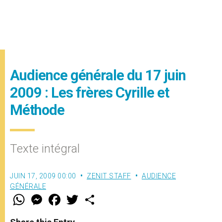
Audience générale du 17 juin
2009 : Les frères Cyrille et
Méthode
Texte intégral
JUIN 17, 2009 00:00
ZENIT STAFF
AUDIENCE
GÉNÉRALE
W
M
F
T
S
h
e
a
w
h
a
s
c
i
a
t
s
e
t
r