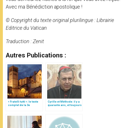
Avec ma Bénédiction apostolique !
© Copyright du texte original plurilingue : Librairie
Editrice du Vatican
Traduction : Zenit
Autres Publications :
« Fratelli tutti »: le texte
Cyrille et Méthode: il y a
complet de la 3e
quarante ans, et toujours
encyclique du pape
source d’inspiration
François