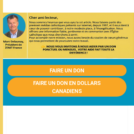
FAIRE UN DON
FAIRE UN DON EN DOLLARS
CANADIENS