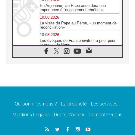
En Argentine, «le Pape accordera une
importance à l'engagement chrétien»
10.08.2026
La visite du Pape au Pérou, «un moment de
réconciliation»
10.08.2026
Les évêques de France invitent à prier pour
la venue du Pape
10.08.2026
Création d'un réseau des médias catholiques
au Tchad
10.08.2026
Indonésie: un dollar pour la construction de
219 églises
09.08.2026
Angélus: Léon XIV exhorte à la foi en Dieu
dépouillée de tout orgueil
Qui sommes-nous ?
La propriété
Les services
09.08.2026
Le Pape lance un appel à la paix au Soudan
Mentions Legales
Droits d’auteur
Contactez-nous
et à la protection des civils
09.08.2026
Déclaration d'Addis-Abeba du SCEAM sur
l'Éducation Catholique en Afrique