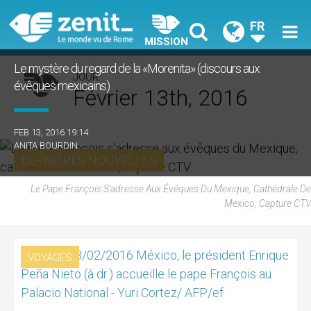
FR
MISSION
Le mystère du regard de la «Morenita» (discours aux
JOUR
évêques mexicains)
Février 13th, 2016
FEB 13, 2016 19:14
ANITA BOURDIN
DERNIÈRES NOUVELLES
Le Pape François S'adresse Aux Évêques Du Mexique, Cathédrale De
Mexico, Capture CTV
VOYAGES