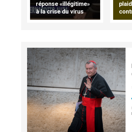
réponse «illégitime»
plai
à la crise du virus
cont
Zika, par Mgr Auza
com
arm