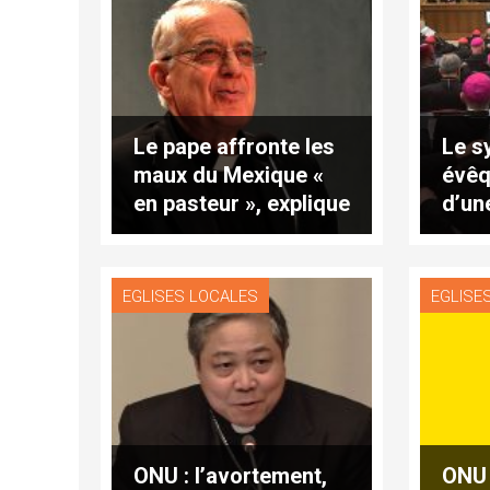
Le pape affronte les
Le s
maux du Mexique «
évêq
en pasteur », explique
d’un
le P. Lombardi
EGLISES LOCALES
EGLISE
ONU : l’avortement,
ONU 