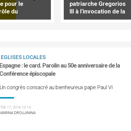
de pour le
patriarche Gregorios
rôle du
III à l'invocation de la
merce des
miséricorde divine,
es
jeudi 18 février
EGLISES LOCALES
Espagne : le card. Parolin au 50e anniversaire de la
Conférence épiscopale
Un congrès consacré au bienheureux pape Paul VI
FEB 17, 2016 10:14
MARINA DROUJININA