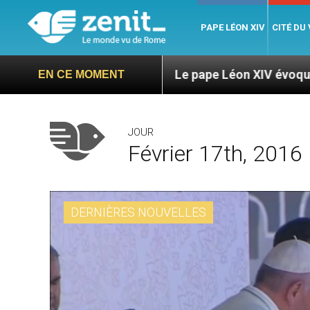
PAPE LÉON XIV
CITÉ DU
anga
Le pape Léon XIV évoque un voyage aux Ét
EN CE MOMENT
JOUR
Février 17th, 2016
DERNIÈRES NOUVELLES