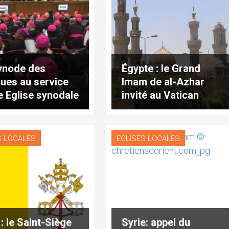
ynode des
Égypte : le Grand
ues au service
Imam de al-Azhar
e Eglise synodale
invité au Vatican
S LOCALES
EGLISES LOCALES
: le Saint-Siège
Syrie: appel du