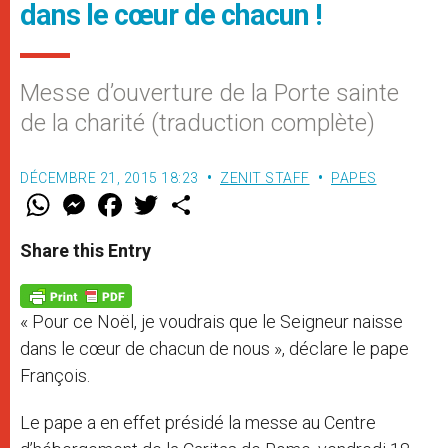
dans le cœur de chacun !
Messe d’ouverture de la Porte sainte
de la charité (traduction complète)
DÉCEMBRE 21, 2015 18:23
ZENIT STAFF
PAPES
W
M
F
T
S
h
e
a
w
h
a
s
c
i
a
t
s
e
t
r
Share this Entry
s
e
b
t
e
A
n
o
e
p
g
o
r
p
e
k
« Pour ce Noël, je voudrais que le Seigneur naisse
r
dans le cœur de chacun de nous », déclare le pape
François.
Le pape a en effet présidé la messe au Centre