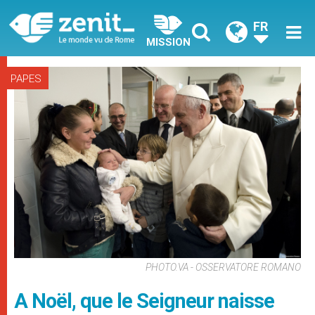
FR
MISSION
PAPES
PHOTO.VA - OSSERVATORE ROMANO
A Noël, que le Seigneur naisse