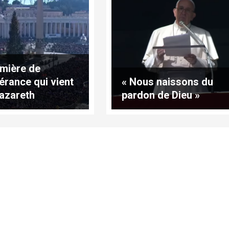
umière de
pérance qui vient
« Nous naissons du
azareth
pardon de Dieu »