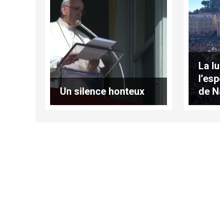
La l
l’es
Un silence honteux
de N