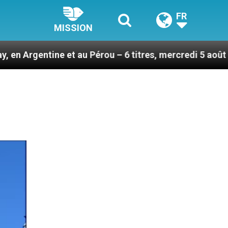
FR
MISSION
t au Pérou – 6 titres, mercredi 5 août 2026
Hom