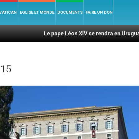
 VATICAN
EGLISE ET MONDE
DOCUMENTS
FAIRE UN DON
Le pape Léon XIV se rendra en Uruguay, en Argentine e
015