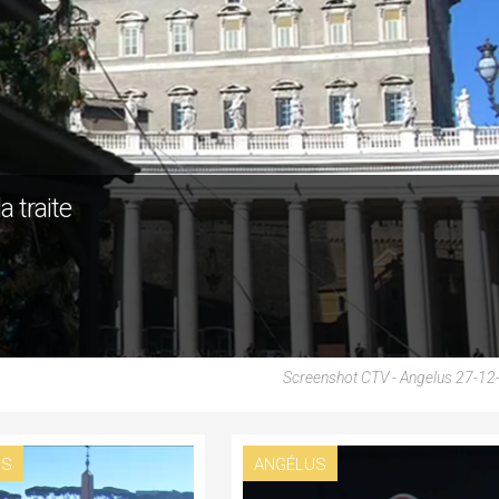
a traite
Screenshot CTV - Angelus 27-12
US
ANGÉLUS