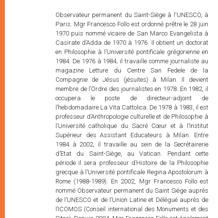
Observateur permanent du Saint-Siège à l'UNESCO, à Paris. Mgr Francesco Follo est ordonné prêtre le 28 juin 1970 puis nommé vicaire de San Marco Evangelista à Casirate d’Adda de 1970 à 1976. Il obtient un doctorat en Philosophie à l’Université pontificale grégorienne en 1984. De 1976 à 1984, il travaille comme journaliste au magazine Letture du Centre San Fedele de la Compagnie de Jésus (jésuites) à Milan. Il devient membre de l’Ordre des journalistes en 1978. En 1982, il occupera le poste de directeur-adjoint de l’hebdomadaire La Vita Cattolica. De 1978 à 1983, il est professeur d’Anthropologie culturelle et de Philosophie à l’Université catholique du Sacré Cœur et à l’Institut Supérieur des Assistant Educateurs à Milan. Entre 1984 à 2002, il travaille au sein de la Secrétairerie d’Etat du Saint-Siège, au Vatican. Pendant cette période il sera professeur d’Histoire de la Philosophie grecque à l’Université pontificale Regina Apostolorum à Rome (1988-1989). En 2002, Mgr Francesco Follo est nommé Observateur permanent du Saint Siège auprès de l’UNESCO et de l’Union Latine et Délégué auprès de l’ICOMOS (Conseil international des Monuments et des Sites). Depuis 2004, Mgr Francesco Follo est également membre du Comité scientifique du magazine Oasis (magazine spécialisé dans le dialogue interculturel et interreligieux). Mgr Francesco Follo est Prélat d’Honneur de Sa Sainteté depuis le 27 mai 2000. Observateur permanent du Saint-Siège à l'UNESCO, à Paris. Mgr Francesco Follo est ordonné prêtre le 28 juin 1970 puis nommé vicaire de San Marco Evangelista à Casirate d’Adda de 1970 à 1976. Il obtient un doctorat en Philosophie à l’Université pontificale grégorienne en 1984. De 1976 à 1984, il travaille comme journaliste au magazine Letture du Centre San Fedele de la Compagnie de Jésus (jésuites) à Milan. Il devient membre de l’Ordre des journalistes en 1978. En 1982, il occupera le poste de directeur-adjoint de l’hebdomadaire La Vita Cattolica. De 1978 à 1983, il est professeur d’Anthropologie culturelle et de Philosophie à l’Université catholique du Sacré Cœur et à l’Institut Supérieur des Assistant Educateurs à Milan. Entre 1984 à 2002, il travaille au sein de la Secrétairerie d’Etat du Saint-Siège, au Vatican. Pendant cette période il sera professeur d’Histoire de la Philosophie grecque à l’Université pontificale Regina Apostolorum à Rome (1988-1989). En 2002, Mgr Francesco Follo est nommé Observateur permanent du Saint Siège auprès de l’UNESCO et de l’Union Latine et Délégué auprès de l’ICOMOS (Conseil international des Monuments et des Sites). Depuis 2004, Mgr Francesco Follo est également membre du Comité scientifique du magazine Oasis (magazine spécialisé dans le dialogue interculturel et interreligieux). Mgr Francesco Follo est Prélat d’Honneur de Sa Sainteté depuis le 27 mai 2000. Observateur permanent du Saint-Siège à l'UNESCO, à Paris. Mgr Francesco Follo est ordonné prêtre le 28 juin 1970 puis nommé vicaire de San Marco Evangelista à Casirate d’Adda de 1970 à 1976. Il obtient un doctorat en Philosophie à l’Université pontificale grégorienne en 1984. De 1976 à 1984, il travaille comme journaliste au magazine Letture du Centre San Fedele de la Compagnie de Jésus (jésuites) à Milan. Il devient membre de l’Ordre des journalistes en 1978. En 1982, il occupera le poste de directeur-adjoint de l’hebdomadaire La Vita Cattolica. De 1978 à 1983, il est professeur d’Anthropologie culturelle et de Philosophie à l’Université catholique du Sacré Cœur et à l’Institut Supérieur des Assistant Educateurs à Milan. Entre 1984 à 2002, il travaille au sein de la Secrétairerie d’Etat du Saint-Siège, au Vatican. Pendant cette période il sera professeur d’Histoire de la Philosophie grecque à l’Université pontificale Regina Apostolorum à Rome (1988-1989). En 2002, Mgr Francesco Follo est nommé Observateur permanent du Saint Siège auprès de l’UNESCO et de l’Union Latine et Délégué auprès de l’ICOMOS (Conseil international des Monuments et des Sites). Depuis 2004, Mgr Francesco Follo est également membre du Comité scientifique du magazine Oasis (magazine spécialisé dans le dialogue interculturel et interreligieux). Mgr Francesco Follo est Prélat d’Honneur de Sa Sainteté depuis le 27 mai 2000. Observateur permanent du Saint-Siège à l'UNESCO, à Paris. Mgr Francesco Follo est ordonné prêtre le 28 juin 1970 puis nommé vicaire de San Marco Evangelista à Casirate d’Adda de 1970 à 1976. Il obtient un doctorat en Philosophie à l’Université pontificale grégorienne en 1984. De 1976 à 1984, il travaille comme journaliste au magazine Letture du Centre San Fedele de la Compagnie de Jésus (jésuites) à Milan. Il devient membre de l’Ordre des journalistes en 1978. En 1982, il occupera le poste de directeur-adjoint de l’hebdomadaire La Vita Cattolica. De 1978 à 1983, il est professeur d’Anthropologie culturelle et de Philosophie à l’Université catholique du Sacré Cœur et à l’Institut Supérieur des Assistant Educateurs à Milan. Entre 1984 à 2002, il travaille au sein de la Secrétairerie d’Etat du Saint-Siège, au Vatican. Pendant cette période il sera professeur d’Histoire de la Philosophie grecque à l’Université pontificale Regina Apostolorum à Rome (1988-1989). En 2002, Mgr Francesco Follo est nommé Observateur permanent du Saint Siège auprès de l’UNESCO et de l’Union Latine et Délégué auprès de l’ICOMOS (Conseil international des Monuments et des Sites). Depuis 2004, Mgr Francesco Follo est également membre du Comité scientifique du magazine Oasis (magazine spécialisé dans le dialogue interculturel et interreligieux). Mgr Francesco Follo est Prélat d’Honneur de Sa Sainteté depuis le 27 mai 2000. Observateur permanent du Saint-Siège à l'UNESCO, à Paris. Mgr Francesco Follo est ordonné prêtre le 28 juin 1970 puis nommé vicaire de San Marco Evangelista à Casirate d’Adda de 1970 à 1976. Il obtient un doctorat en Philosophie à l’Université pontificale grégorienne en 1984. De 1976 à 1984, il travaille comme journaliste au magazine Letture du Centre San Fedele de la Compagnie de Jésus (jésuites) à Milan. Il devient membre de l’Ordre des journalistes en 1978. En 1982, il occupera le poste de directeur-adjoint de l’hebdomadaire La Vita Cattolica. De 1978 à 1983, il est professeur d’Anthropologie culturelle et de Philosophie à l’Université catholique du Sacré Cœur et à l’Institut Supérieur des Assistant Educateurs à Milan. Entre 1984 à 2002, il travaille au sein de la Secrétairerie d’Etat du Saint-Siège, au Vatican. Pendant cette période il sera professeur d’Histoire de la Philosophie grecque à l’Université pontificale Regina Apostolorum à Rome (1988-1989). En 2002, Mgr Francesco Follo est nommé Observateur permanent du Saint Siège auprès de l’UNESCO et de l’Union Latine et Délégué auprès de l’ICOMOS (Conseil international des Monuments et des Sites). Depuis 2004, Mgr Francesco Follo est également membre du Comité scientifique du magazine Oasis (magazine spécialisé dans le dialogue interculturel et interreligieux). Mgr Francesco Follo est Prélat d’Honneur de Sa Sainteté depuis le 27 mai 2000. Observateur permanent du Saint-Siège à l'UNESCO, à Paris. Mgr Francesco Follo est ordonné prêtre le 28 juin 1970 puis nommé vicaire de San Marco Evangelista à Casirate d’Adda de 1970 à 1976. Il obtient un doctorat en Philosophie à l’Université pontificale grégorienne en 1984. De 1976 à 1984, il travaille comme journaliste au magazine Letture du Centre San Fedele de la Compagnie de Jésus (jésuites) à Milan. Il devient membre de l’Ordre des journalistes en 1978. En 1982, il occupera le poste de directeur-adjoint de l’hebdomadaire La Vita Cattolica. De 1978 à 1983, il est professeur d’Anthropologie culturelle et de Philosophie à l’Université catholique du Sacré Cœur et à l’Institut Supérieur des Assistant Educateurs à Milan. Entre 1984 à 2002, il travaille au sein de la Secrétairerie d’Etat du Saint-Siège, au Vatican. Pendant cette période il sera professeur d’Histoire de la Philosophie grecque à l’Université pontificale Regina Apostolorum à Rome (1988-1989). En 2002, Mgr Francesco Follo est nommé Observateur permanent du Saint Siège auprès de l’UNESCO et de l’Union Latine et Délégué auprès de l’ICOMOS (Conseil international des Monuments et des Sites). Depuis 2004, Mgr Francesco Follo est également membre du Comité scientifique du magazine Oasis (magazine spécialisé dans le dialogue interculturel et interreligieux). Mgr Francesco Follo est Prélat d’Honneur de Sa Sainteté depuis le 27 mai 2000. Observateur permanent du Saint-Siège à l'UNESCO, à Paris. Mgr Francesco Follo est ordonné prêtre le 28 juin 1970 puis nommé vicaire de San Marco Evangelista à Casirate d’Adda de 1970 à 1976. Il obtient un doctorat en Philosophie à l’Université pontificale grégorienne en 1984. De 1976 à 1984, il travaille comme journaliste au magazine Letture du Centre San Fedele de la Compagnie de Jésus (jésuites) à Milan. Il devient membre de l’Ordre des journalistes en 1978. En 1982, il occupera le poste de directeur-adjoint de l’hebdomadaire La Vita Cattolica. De 1978 à 1983, il est professeur d’Anthropologie culturelle et de Philosophie à l’Université catholique du Sacré Cœur et à l’Institut Supérieur des Assistant Educateurs à Milan. Entre 1984 à 2002, il travaille au sein de la Secrétairerie d’Etat du Saint-Siège, au Vatican. Pendant cette période il sera professeur d’Histoire de la Philosophie grecque à l’Université pontificale Regina Apostolorum à Rome (1988-1989). En 2002, Mgr Francesco Follo est nommé Observateur permanent du Saint Siège auprès de l’UNESCO et de l’Union Latine et Délégué auprès de l’ICOMOS (Conseil international des Monuments et des Sites). Depuis 2004, Mgr Francesco Follo est également membre du Comité scientifique du magazine Oasis (magazine spécialisé dans le dialogue interculturel et interreligieux). Mgr Francesco Follo est Prélat d’Honneur de Sa Sainteté depuis le 27 mai 2000. Observateur permanent du Saint-Siège à l'UNESCO, à