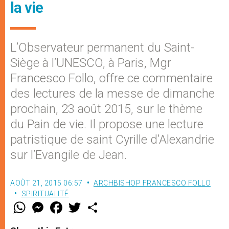
la vie
L’Observateur permanent du Saint-
Siège à l’UNESCO, à Paris, Mgr
Francesco Follo, offre ce commentaire
des lectures de la messe de dimanche
prochain, 23 août 2015, sur le thème
du Pain de vie. Il propose une lecture
patristique de saint Cyrille d’Alexandrie
sur l’Evangile de Jean.
AOÛT 21, 2015 06:57
ARCHBISHOP FRANCESCO FOLLO
SPIRITUALITÉ
W
M
F
T
S
h
e
a
w
h
a
s
c
i
a
t
s
e
t
r