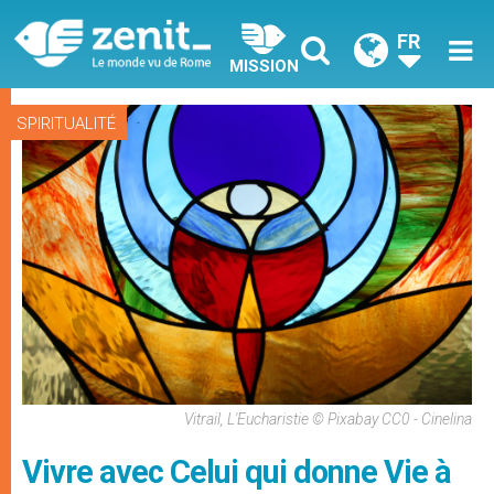
FR
MISSION
SPIRITUALITÉ
Vitrail, L'Eucharistie © Pixabay CC0 - Cinelina
Vivre avec Celui qui donne Vie à