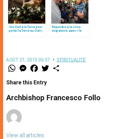
«Du Ciel à la Terre pour
Répondre à la crise
porter la Terre au Ciel»,
migratoire, avec « le
par Mgr Francesco Follo
style de l’humanité »!
(texte complet)
AOÛT 21, 2015 06:57
SPIRITUALITÉ
W
M
F
T
S
h
e
a
w
h
a
s
c
i
a
t
s
e
t
r
Share this Entry
s
e
b
t
e
A
n
o
e
p
g
o
r
Archbishop Francesco Follo
p
e
k
r
View all articles