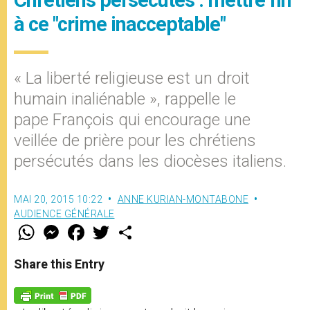
Chrétiens persécutés : mettre fin
à ce "crime inacceptable"
« La liberté religieuse est un droit
humain inaliénable », rappelle le
pape François qui encourage une
veillée de prière pour les chrétiens
persécutés dans les diocèses italiens.
MAI 20, 2015 10:22
ANNE KURIAN-MONTABONE
AUDIENCE GÉNÉRALE
W
M
F
T
S
h
e
a
w
h
a
s
c
i
a
t
s
e
t
r
Share this Entry
s
e
b
t
e
A
n
o
e
p
g
o
r
p
e
k