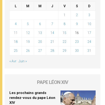
L
M
M
J
V
S
D
1
2
3
4
5
6
7
8
9
10
11
12
13
14
15
16
17
18
19
20
21
22
23
24
25
26
27
28
29
30
31
« Avr
Juin »
PAPE LÉON XIV
Les prochains grands
rendez-vous du pape Léon
XIV