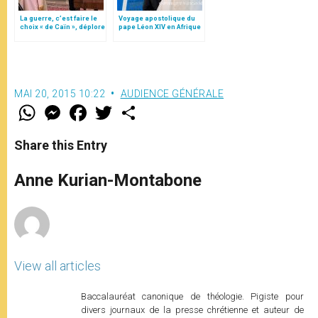
La guerre, c’est faire le
Voyage apostolique du
choix « de Caïn », déplore
pape Léon XIV en Afrique
le pape François
MAI 20, 2015 10:22
AUDIENCE GÉNÉRALE
W
M
F
T
S
h
e
a
w
h
a
s
c
i
a
t
s
e
t
r
Share this Entry
s
e
b
t
e
A
n
o
e
p
g
o
r
Anne Kurian-Montabone
p
e
k
r
View all articles
Baccalauréat canonique de théologie. Pigiste pour
divers journaux de la presse chrétienne et auteur de