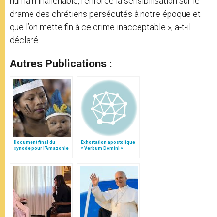
humain inaliénable, renforce la sensibilisation sur le
drame des chrétiens persécutés à notre époque et
que l’on mette fin à ce crime inacceptable », a-t-il
déclaré.
Autres Publications :
Document final du
Exhortation apostolique
synode pour l'Amazonie
« Verbum Domini »
en français: traduction
non officielle