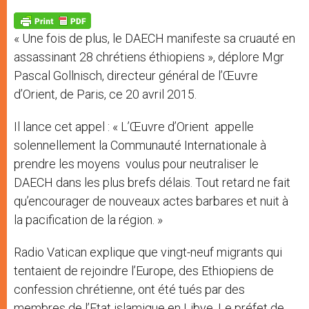
A
n
o
e
p
g
o
r
p
e
k
« Une fois de plus, le DAECH manifeste sa cruauté en
r
assassinant 28 chrétiens éthiopiens », déplore Mgr
Pascal Gollnisch, directeur général de l’Œuvre
d’Orient, de Paris, ce 20 avril 2015.
Il lance cet appel : « L’Œuvre d’Orient appelle
solennellement la Communauté Internationale à
prendre les moyens voulus pour neutraliser le
DAECH dans les plus brefs délais. Tout retard ne fait
qu’encourager de nouveaux actes barbares et nuit à
la pacification de la région. »
Radio Vatican explique que vingt-neuf migrants qui
tentaient de rejoindre l’Europe, des Ethiopiens de
confession chrétienne, ont été tués par des
membres de l’Etat islamique en Libye. Le préfet de