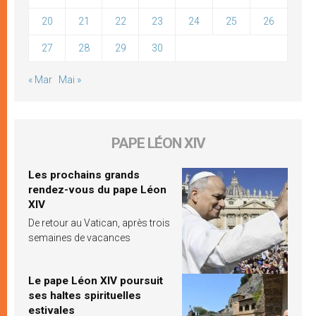
20
21
22
23
24
25
26
27
28
29
30
« Mar
Mai »
PAPE LÉON XIV
Les prochains grands
rendez-vous du pape Léon
XIV
De retour au Vatican, après trois
semaines de vacances
Le pape Léon XIV poursuit
ses haltes spirituelles
estivales