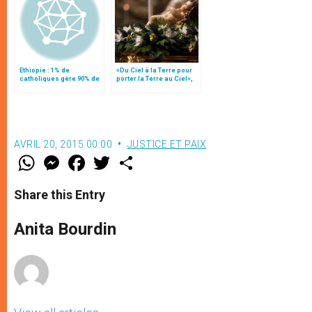
Ethiopie : 1% de
«Du Ciel à la Terre pour
catholiques gère 90% de
porter la Terre au Ciel»,
l’aide sociale
par Mgr Francesco Follo
AVRIL 20, 2015 00:00
JUSTICE ET PAIX
W
M
F
T
S
h
e
a
w
h
a
s
c
i
a
t
s
e
t
r
Share this Entry
s
e
b
t
e
A
n
o
e
p
g
o
r
Anita Bourdin
p
e
k
r