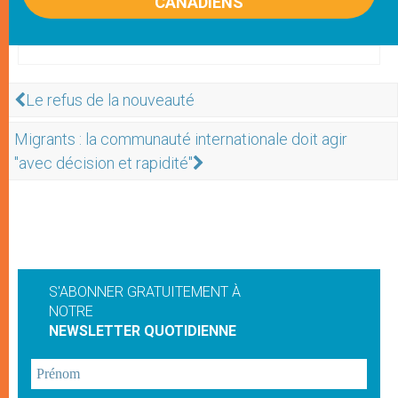
CANADIENS
Le refus de la nouveauté
Migrants : la communauté internationale doit agir
"avec décision et rapidité"
S'ABONNER GRATUITEMENT À
NOTRE
NEWSLETTER QUOTIDIENNE