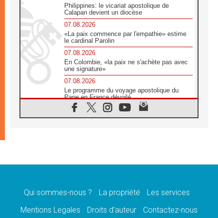
Philippines: le vicariat apostolique de
Calapan devient un diocèse
07.08.2026
«La paix commence par l'empathie» estime
le cardinal Parolin
07.08.2026
En Colombie, «la paix ne s'achète pas avec
une signature»
07.08.2026
Le programme du voyage apostolique du
Pape en France dévoilé
07.08.2026
1ère Conférence continentale sur l'éducation
catholique en Afrique
07.08.2026
Un logo symbolique pour la venue du Pape
en France
07.08.2026
Cardinal Rossi: «La venue du Pape Léon en
Argentine est un hommage à François»
Qui sommes-nous ?
La propriété
Les services
07.08.2026
Hiroshima et Nagasaki, 81 ans après,
Mentions Legales
Droits d’auteur
Contactez-nous
lancement des «dix jours de prière pour la
paix»