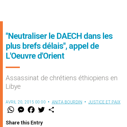
"Neutraliser le DAECH dans les
plus brefs délais", appel de
L'Oeuvre d'Orient
Assassinat de chrétiens éthiopiens en
Libye
AVRIL 20, 2015 00:00
ANITA BOURDIN
JUSTICE ET PAIX
W
M
F
T
S
h
e
a
w
h
a
s
c
i
a
t
s
e
t
r
Share this Entry
s
e
b
t
e