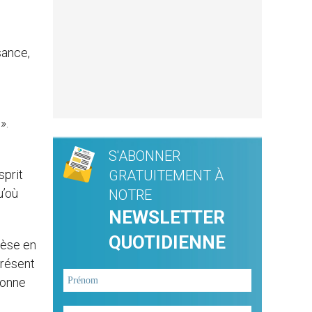
sance,
».
S'ABONNER
sprit
GRATUITEMENT À
u’où
NOTRE
NEWSLETTER
QUOTIDIENNE
hèse en
présent
Bonne