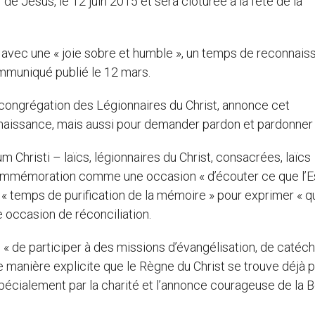
 de Jésus, le 12 juin 2015 et sera clôturée à la fête de la
 avec une « joie sobre et humble », un temps de reconnais
ommuniqué publié le 12 mars.
a congrégation des Légionnaires du Christ, annonce cet
aissance, mais aussi pour demander pardon et pardonner 
 Christi – laïcs, légionnaires du Christ, consacrées, laïcs
commémoration comme une occasion « d’écouter ce que l’E
 « temps de purification de la mémoire » pour exprimer « q
occasion de réconciliation.
 « de participer à des missions d’évangélisation, de catéc
e manière explicite que le Règne du Christ se trouve déjà 
 spécialement par la charité et l’annonce courageuse de la 