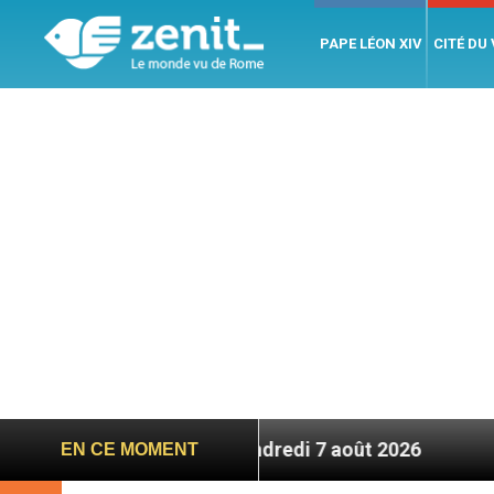
PAPE LÉON XIV
CITÉ DU
bre – 7 titres, vendredi 7 août 2026
Léon XIV e
EN CE MOMENT