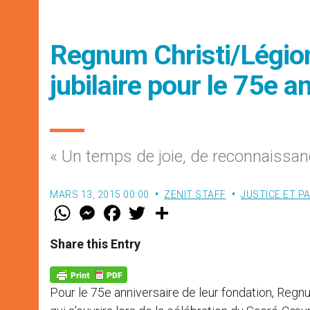
Regnum Christi/Légion
jubilaire pour le 75e a
« Un temps de joie, de reconnaissa
MARS 13, 2015 00:00
ZENIT STAFF
JUSTICE ET PA
W
M
F
T
S
h
e
a
w
h
a
s
c
i
a
t
s
e
t
r
Share this Entry
s
e
b
t
e
A
n
o
e
p
g
o
r
p
e
k
Pour le 75e anniversaire de leur fondation, Regnum
r