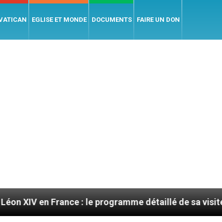
 VATICAN
EGLISE ET MONDE
DOCUMENTS
FAIRE UN DON
n France : le programme détaillé de sa visite en septe