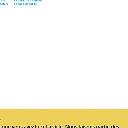
re le
Le card. De Paolis et
déplore
l'engagement de
renouveau de la Légion
du Christ