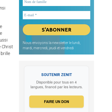
nsi
ue
le
ussi
Nous envoyons la newsletter le lundi,
 Christ
mardi, mercredi, jeudi et vendredi
brille
SOUTENIR ZENIT
Disponible pour tous en 4
langues, financé par les lecteurs.
FAIRE UN DON