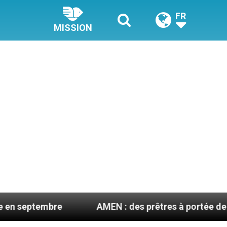
FR
MISSION
mbre
AMEN : des prêtres à portée de clic