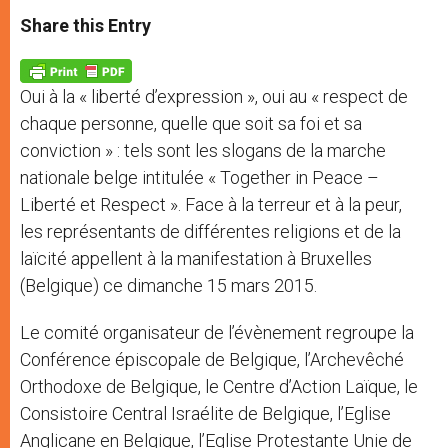
a
s
c
i
a
t
s
e
t
r
Share this Entry
s
e
b
t
e
A
n
o
e
p
g
o
r
p
e
k
Oui à la « liberté d’expression », oui au « respect de
r
chaque personne, quelle que soit sa foi et sa
conviction » : tels sont les slogans de la marche
nationale belge intitulée « Together in Peace –
Liberté et Respect ». Face à la terreur et à la peur,
les représentants de différentes religions et de la
laïcité appellent à la manifestation à Bruxelles
(Belgique) ce dimanche 15 mars 2015.
Le comité organisateur de l’évènement regroupe la
Conférence épiscopale de Belgique, l’Archevêché
Orthodoxe de Belgique, le Centre d’Action Laïque, le
Consistoire Central Israélite de Belgique, l’Eglise
Anglicane en Belgique, l’Eglise Protestante Unie de