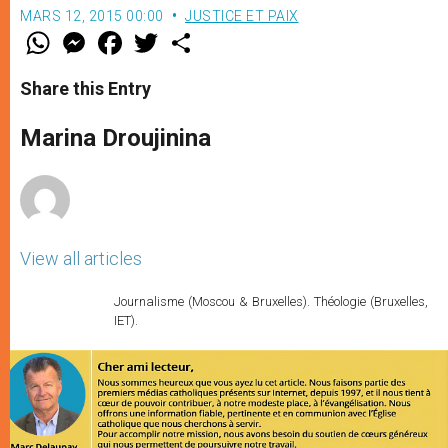
MARS 12, 2015 00:00
JUSTICE ET PAIX
W
M
F
T
S
h
e
a
w
h
a
s
c
i
a
t
s
e
t
r
Share this Entry
s
e
b
t
e
A
n
o
e
p
g
o
r
Marina Droujinina
p
e
k
r
View all articles
Journalisme (Moscou & Bruxelles). Théologie (Bruxelles,
IET).