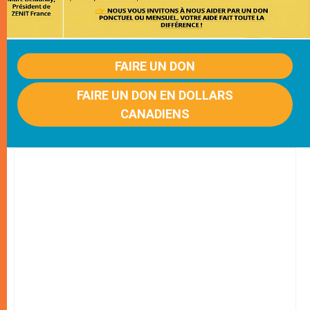
FAIRE UN DON
FAIRE UN DON EN DOLLARS
CANADIENS