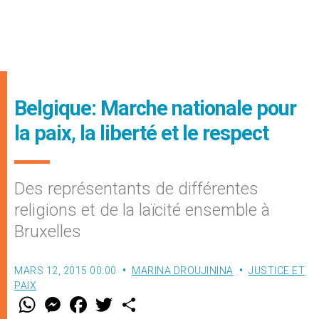
Belgique: Marche nationale pour
la paix, la liberté et le respect
Des représentants de différentes
religions et de la laïcité ensemble à
Bruxelles
MARS 12, 2015 00:00
MARINA DROUJININA
JUSTICE ET
PAIX
W
M
F
T
S
h
e
a
w
h