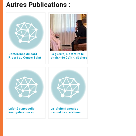
Autres Publications :
Conférence du card.
La guerre, c’est faire le
Ricard au Centre Saint-
choix « de Caïn », déplore
Louis de Rome
le pape François
Laïcité et nouvelle
La laïcité française
évangélisation en
permet des relations
France, par le card.
pacifiées entre l’Eglise et
Tauran
l’Etat