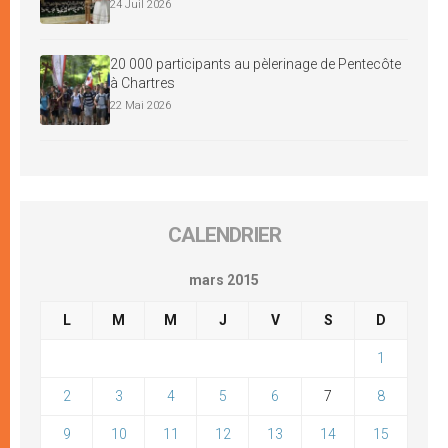
24 Juil 2026
20 000 participants au pèlerinage de Pentecôte
à Chartres
22 Mai 2026
CALENDRIER
mars 2015
L
M
M
J
V
S
D
1
2
3
4
5
6
7
8
9
10
11
12
13
14
15