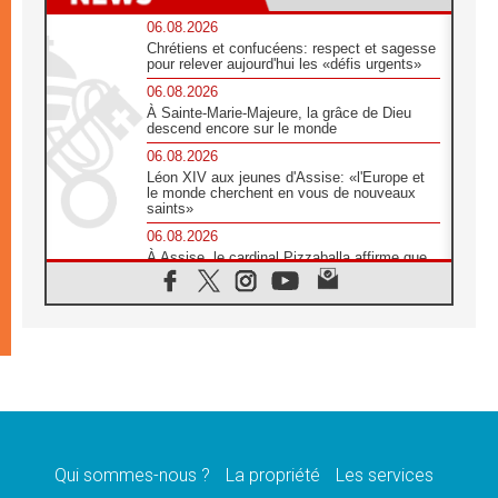
06.08.2026
Chrétiens et confucéens: respect et sagesse
pour relever aujourd'hui les «défis urgents»
06.08.2026
À Sainte-Marie-Majeure, la grâce de Dieu
descend encore sur le monde
06.08.2026
Léon XIV aux jeunes d'Assise: «l'Europe et
le monde cherchent en vous de nouveaux
saints»
06.08.2026
À Assise, le cardinal Pizzaballa affirme que
«les chrétiens veulent la paix»
06.08.2026
Au Mexique, le cardinal Parolin invite à être
aux côtés des marginalisées
06.08.2026
À Assise, le Pape invite les jeunes à
«construire la civilisation de l'amour»
05.08.2026
La visite du Pape en Argentine portera «un
message de paix et de dignité humaine»
Qui sommes-nous ?
La propriété
Les services
05.08.2026