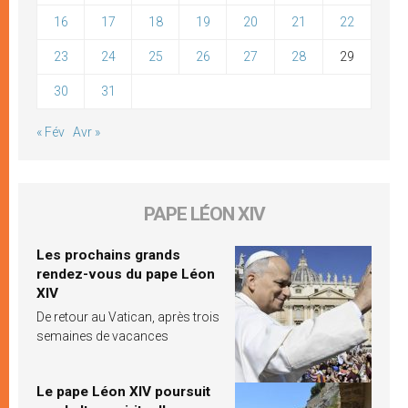
16
17
18
19
20
21
22
23
24
25
26
27
28
29
30
31
« Fév
Avr »
PAPE LÉON XIV
Les prochains grands
rendez-vous du pape Léon
XIV
De retour au Vatican, après trois
semaines de vacances
Le pape Léon XIV poursuit