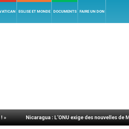
 VATICAN
EGLISE ET MONDE
DOCUMENTS
FAIRE UN DON
icaragua : L’ONU exige des nouvelles de Mgr Mata