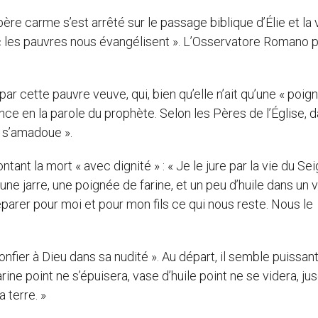
 père carme s’est arrêté sur le passage biblique d’Élie et la
e « les pauvres nous évangélisent ». L’Osservatore Romano p
é par cette pauvre veuve, qui, bien qu’elle n’ait qu’une « poi
iance en la parole du prophète. Selon les Pères de l’Église, 
l s’amadoue ».
tant la mort « avec dignité » : « Je le jure par la vie du Se
s une jarre, une poignée de farine, et un peu d’huile dans un 
arer pour moi et pour mon fils ce qui nous reste. Nous le
nfier à Dieu dans sa nudité ». Au départ, il semble puissant
farine point ne s’épuisera, vase d’huile point ne se videra, ju
 terre. »