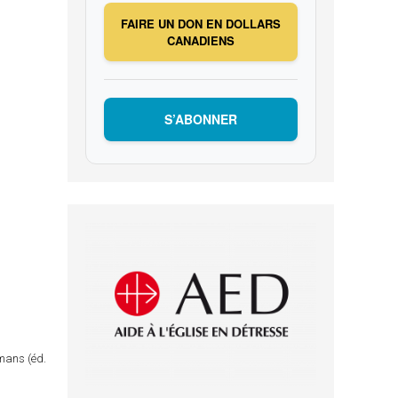
FAIRE UN DON EN DOLLARS
CANADIENS
S’ABONNER
omans (éd.