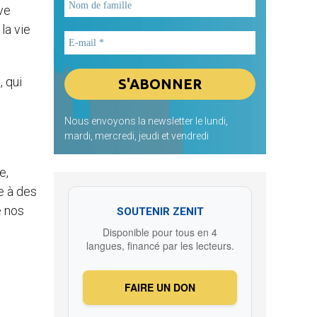
uve
 la vie
, qui
Nous envoyons la newsletter le lundi,
mardi, mercredi, jeudi et vendredi
e,
e à des
e nos
SOUTENIR ZENIT
Disponible pour tous en 4
langues, financé par les lecteurs.
FAIRE UN DON