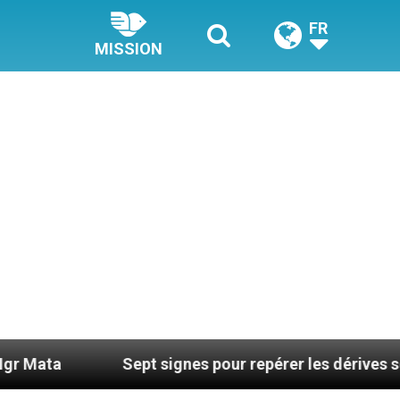
FR
MISSION
Sept signes pour repérer les dérives sectaires du