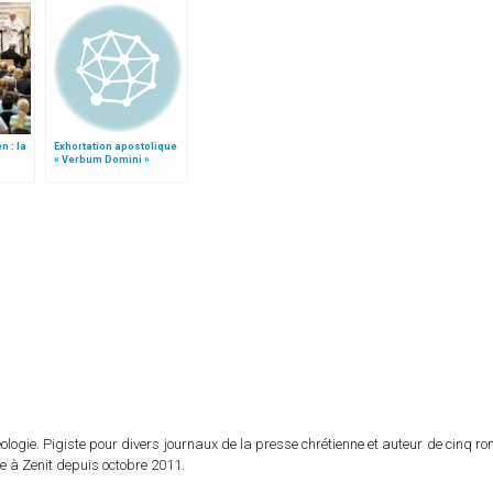
n : la
Exhortation apostolique
« Verbum Domini »
te
logie. Pigiste pour divers journaux de la presse chrétienne et auteur de cinq r
e à Zenit depuis octobre 2011.