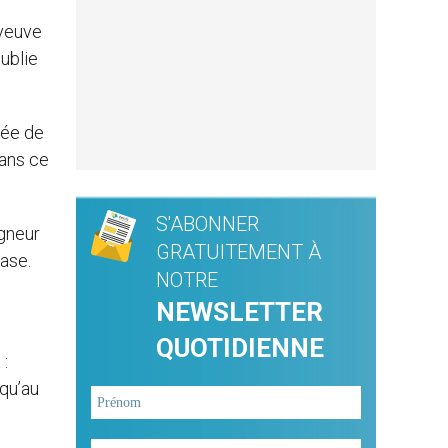
 veuve
ublie
gnée de
dans ce
S'ABONNER
igneur
GRATUITEMENT À
vase.
NOTRE
NEWSLETTER
QUOTIDIENNE
 :
squ’au