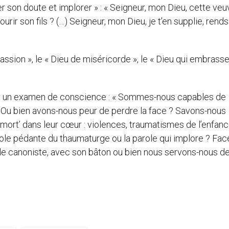
rier son doute et implorer » : « Seigneur, mon Dieu, cette ve
ourir son fils ? (…) Seigneur, mon Dieu, je t’en supplie, rends
ssion », le « Dieu de miséricorde », le « Dieu qui embrasse
ur un examen de conscience : « Sommes-nous capables de
 ? Ou bien avons-nous peur de perdre la face ? Savons-nous
mort’ dans leur cœur : violences, traumatismes de l’enfanc
arole pédante du thaumaturge ou la parole qui implore ? Fac
 le canoniste, avec son bâton ou bien nous servons-nous d