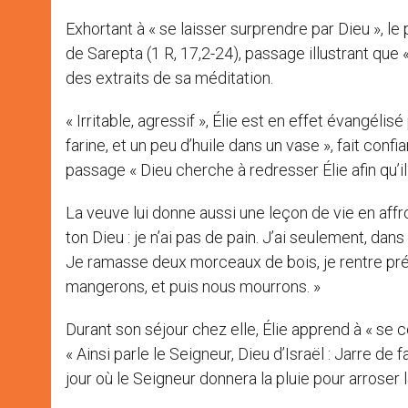
Exhortant à « se laisser surprendre par Dieu », le
de Sarepta (1 R, 17,2-24), passage illustrant qu
des extraits de sa méditation.
« Irritable, agressif », Élie est en effet évangélis
farine, et un peu d’huile dans un vase », fait conf
passage « Dieu cherche à redresser Élie afin qu’i
La veuve lui donne aussi une leçon de vie en affron
ton Dieu : je n’ai pas de pain. J’ai seulement, dan
Je ramasse deux morceaux de bois, je rentre prép
mangerons, et puis nous mourrons. »
Durant son séjour chez elle, Élie apprend à « se co
« Ainsi parle le Seigneur, Dieu d’Israël : Jarre de 
jour où le Seigneur donnera la pluie pour arroser la