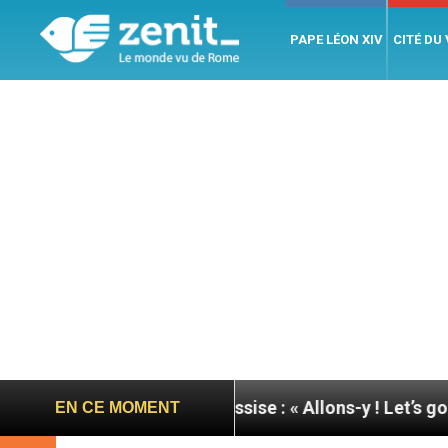
PAPE LÉON XIV
CITÉ DU
née du pape à Assise : « Allons-y ! Let’s go ! »
N
EN CE MOMENT