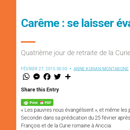
Carême : se laisser év
Quatrième jour de retraite de la Curi
FÉVRIER 27, 2015 00:00
ANNE KURIAN-MONTABONE
W
M
F
T
S
h
e
a
w
h
a
s
c
i
a
t
s
e
t
r
Share this Entry
s
e
b
t
e
A
n
o
e
p
g
o
r
p
e
k
« Les pauvres nous évangélisent », et même les p
r
Secondin dans sa prédication du 25 février après
François et de la Curie romaine à Ariccia.