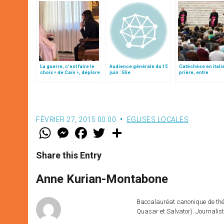
La guerre, c’est faire le
Audience générale du 15
Catéchèse en italie
choix « de Caïn », déplore
juin : Elie
prière, entre
le pape François
« exaltation » et
« abattement » (tex
complet)
FÉVRIER 27, 2015 00:00
EGLISES LOCALES
W
M
F
T
S
h
e
a
w
h
a
s
c
i
a
t
s
e
t
r
Share this Entry
s
e
b
t
e
A
n
o
e
p
g
o
r
Anne Kurian-Montabone
p
e
k
r
Baccalauréat canonique de théo
Quasar et Salvator). Journalist