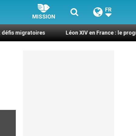
FR
MISSION
atoires
Léon XIV en France : le programme détai