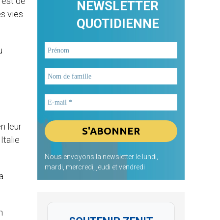
e est de
NEWSLETTER
es vies
QUOTIDIENNE
u
n leur
Italie
Nous envoyons la newsletter le lundi,
mardi, mercredi, jeudi et vendredi
a
n