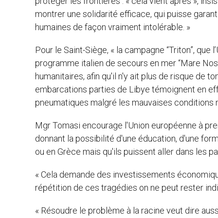
protéger les frontières : « cela vient après », ins
montrer une solidarité efficace, qui puisse garan
humaines de façon vraiment intolérable. »
Pour le Saint-Siège, « la campagne “Triton”, que 
programme italien de secours en mer “Mare Nostrum
humanitaires, afin qu'il n'y ait plus de risque de
embarcations parties de Libye témoignent en effe
pneumatiques malgré les mauvaises conditions 
Mgr Tomasi encourage l'Union européenne à pre
donnant la possibilité d'une éducation, d'une form
ou en Grèce mais qu'ils puissent aller dans les p
« Cela demande des investissements économiques, d
répétition de ces tragédies on ne peut rester indi
« Résoudre le problème à la racine veut dire auss