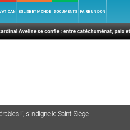
 VATICAN
EGLISE ET MONDE
DOCUMENTS
FAIRE UN DON
line se confie : entre catéchuménat, paix et défis migr
ables !", s'indigne le Saint-Siège