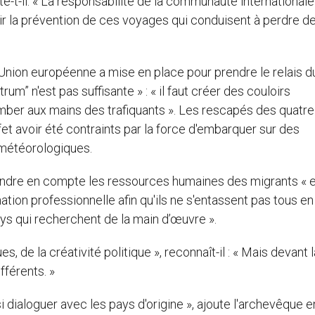
iste-t-il. « La responsabilité de la communauté international
tir la prévention de ces voyages qui conduisent à perdre d
l’Union européenne a mise en place pour prendre le relais d
” n'est pas suffisante » : « il faut créer des couloirs
 tomber aux mains des trafiquants ». Les rescapés des quatre
t avoir été contraints par la force d'embarquer sur des
météorologiques.
ndre en compte les ressources humaines des migrants « e
ation professionnelle afin qu'ils ne s'entassent pas tous en 
ays qui recherchent de la main d’œuvre ».
e la créativité politique », reconnaît-il : « Mais devant l
fférents. »
i dialoguer avec les pays d'origine », ajoute l'archevêque e