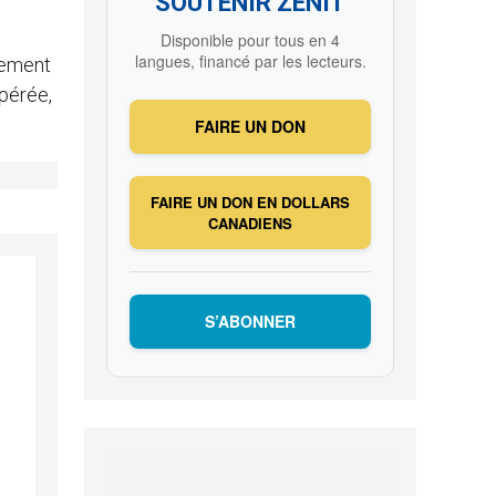
SOUTENIR ZENIT
Disponible pour tous en 4
langues, financé par les lecteurs.
lement
spérée,
FAIRE UN DON
FAIRE UN DON EN DOLLARS
CANADIENS
S’ABONNER