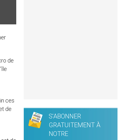
mer
.
cro de
île
in ces
et de
S'ABONNER
GRATUITEMENT À
NOTRE