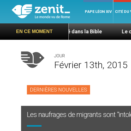
PAPE LÉON XIV
CITÉ DU
L’hospitalité dans la Bible
Le cardinal Ave
EN CE MOMENT
JOUR
Février 13th, 2015
DERNIÈRES NOUVELLES
Les naufrages de migrants sont "intolér