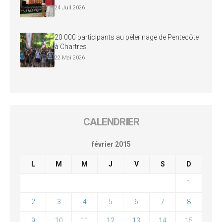
24 Juil 2026
20 000 participants au pèlerinage de Pentecôte
à Chartres
22 Mai 2026
CALENDRIER
février 2015
L
M
M
J
V
S
D
1
2
3
4
5
6
7
8
9
10
11
12
13
14
15