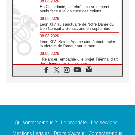
08.08.2026
En Cisjordanie, les chrétiens se sentent
seuls face à la violence des colons
08.08.2026
Léon XIV au sanctuaire de Notre Dame du
Bon Conseil à Genazzano en septembre
08.08.2026
Léon XIV: Sainte Agathe aide à contempler
la victoire de l'amour sur la mort
08.08.2026
«Relancer l'empathie», le projet Triennal d'art
des Universités catholiques
08.08.2026
Signis 2026, donner la parole aux religieuses
catholiques
08.08.2026
Au Bangladesh, l'Église accompagne les
Dalits sur le chemin de la dignité
07.08.2026
Philippines: le vicariat apostolique de
Calapan devient un diocèse
Qui sommes-nous ?
La propriété
Les services
07.08.2026
Congo-Brazzaville: le 15 août, entre solennité
Mentions Legales
Droits d’auteur
Contactez-nous
de l'Assomption et mémoire nationale