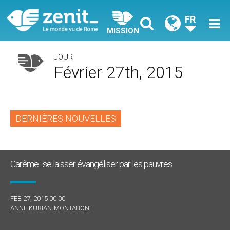
FR
MISSION
JOUR
Février 27th, 2015
DERNIÈRES NOUVELLES
Carême : se laisser évangéliser par les pauvres
FEB 27, 2015 00:00
ANNE KURIAN-MONTABONE