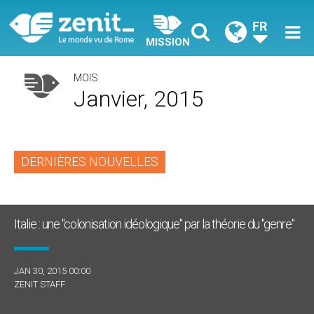
FR
MISSION
MOIS
Janvier, 2015
DERNIÈRES NOUVELLES
Italie : une "colonisation idéologique" par la théorie du "genre"
JAN 30, 2015 00:00
ZENIT STAFF