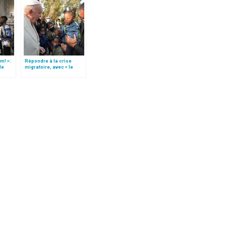
m! »:
Répondre à la crise
de
migratoire, avec « le
t)
style de l’humanité »!
(texte complet)