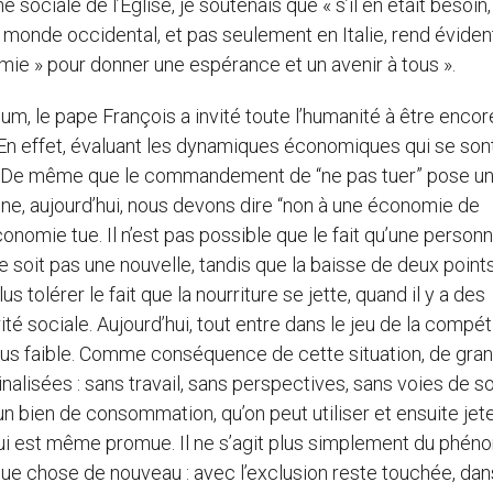
 sociale de l’Église, je soutenais que « s’il en était besoin,
monde occidental, et pas seulement en Italie, rend éviden
omie » pour donner une espérance et un avenir à tous ».
m, le pape François a invité toute l’humanité à être encor
. En effet, évaluant les dynamiques économiques qui se son
: « De même que le commandement de “ne pas tuer” pose u
aine, aujourd’hui, nous devons dire “non à une économie de
économie tue. Il n’est pas possible que le fait qu’une person
ne soit pas une nouvelle, tandis que la baisse de deux point
us tolérer le fait que la nourriture se jette, quand il y a des
ité sociale. Aujourd’hui, tout entre dans le jeu de la compéti
e plus faible. Comme conséquence de cette situation, de gra
lisées : sans travail, sans perspectives, sans voies de so
bien de consommation, qu’on peut utiliser et ensuite jete
qui est même promue. Il ne s’agit plus simplement du phé
lque chose de nouveau : avec l’exclusion reste touchée, dan