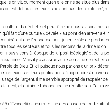
uelle on vit, du moment qu’en elle on ne se situe plus dans
ais on est dehors. Les exclus ne sont pas des ‘exploités’, m
 « culture du déchet » et peut-être ne nous laissons-nous 
qu’il fait d’une culture « déviée » au point d’en arriver à él
considèrent que l’économie peut jouer le rôle de producte
tre tous les secteurs et tous les recoins de la dimension
t-on, nous vivons à l’époque de la ‘post-idéologie’ et de la ‘po
t à examiner. Mais il y a aussi un autre domaine de recherc
la Parole de Dieu. Et ici, puisque nous parlons d’un prix déce
eurs réflexions et leurs publications, à apprendre à nouveau
l’usage de l’argent, il me semble approprié de rappeler ce 
z d’argent, et qui aime l’abondance ne récolte rien. Cela auss
o 55 d’Evangelii gaudium : « Une des causes de cette situa