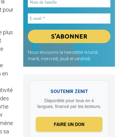
 la
t pour
e plus
t
ne
Nous envoyons la newsletter le lundi,
mardi, mercredi, jeudi et vendredi
ne
s en
tivité
SOUTENIR ZENIT
ndes
Disponible pour tous en 4
langues, financé par les lecteurs.
rtie.
r.
nomène
FAIRE UN DON
s sa