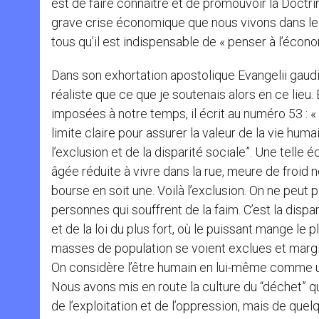
est de faire connaître et de promouvoir la Doctrine
grave crise économique que nous vivons dans le 
tous qu’il est indispensable de « penser à l’écon
Dans son exhortation apostolique Evangelii gaudiu
réaliste que ce que je soutenais alors en ce lieu
imposées à notre temps, il écrit au numéro 53 
limite claire pour assurer la valeur de la vie hum
l’exclusion et de la disparité sociale”. Une telle 
âgée réduite à vivre dans la rue, meure de froid 
bourse en soit une. Voilà l’exclusion. On ne peut pl
personnes qui souffrent de la faim. C’est la dispar
et de la loi du plus fort, où le puissant mange l
masses de population se voient exclues et margina
On considère l’être humain en lui-même comme un 
Nous avons mis en route la culture du “déchet” 
de l’exploitation et de l’oppression, mais de que