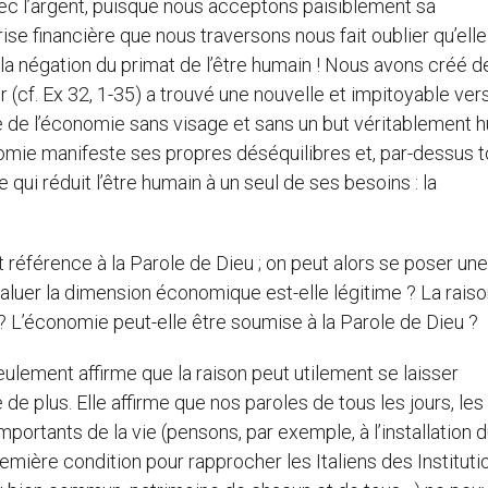
vec l’argent, puisque nous acceptons paisiblement sa
se financière que nous traversons nous fait oublier qu’elle
 la négation du primat de l’être humain ! Nous avons créé d
or (cf. Ex 32, 1-35) a trouvé une nouvelle et impitoyable ver
re de l’économie sans visage et sans un but véritablement 
onomie manifeste ses propres déséquilibres et, par-dessus t
qui réduit l’être humain à un seul de ses besoins : la
ait référence à la Parole de Dieu ; on peut alors se poser une
évaluer la dimension économique est-elle légitime ? La rais
 ? L’économie peut-elle être soumise à la Parole de Dieu ?
ulement affirme que la raison peut utilement se laisser
de plus. Elle affirme que nos paroles de tous les jours, les
rtants de la vie (pensons, par exemple, à l’installation 
remière condition pour rapprocher les Italiens des Instituti