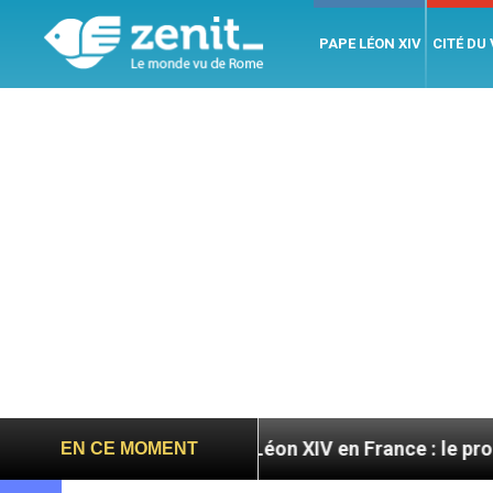
PAPE LÉON XIV
CITÉ DU
toires
Léon XIV en France : le programme détaill
EN CE MOMENT