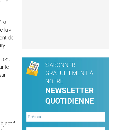
r le
Pro
e la «
ent de
ry.
 font
S'ABONNER
ur le
GRATUITEMENT À
sur
NOTRE
NEWSLETTER
QUOTIDIENNE
objectif