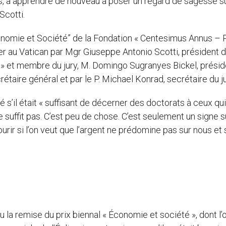
ons, à apprendre de nouveau à poser un regard de sagesse su
Scotti.
onomie et Société” de la Fondation « Centesimus Annus – 
ier au Vatican par Mgr Giuseppe Antonio Scotti, président d
» et membre du jury, M. Domingo Sugranyes Bickel, présid
aire général et par le P. Michael Konrad, secrétaire du ju
 s’il était « suffisant de décerner des doctorats à ceux qui
e suffit pas. C’est peu de chose. C’est seulement un signe s
urir si l’on veut que l’argent ne prédomine pas sur nous et 
u la remise du prix biennal « Économie et société », dont l’