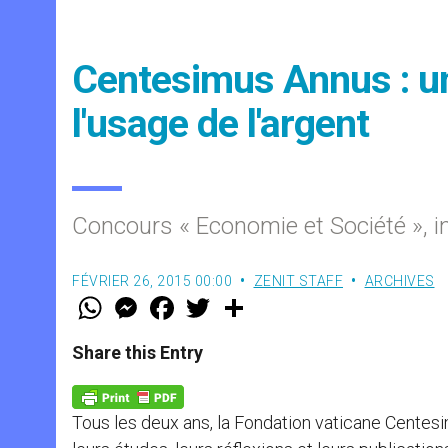
Centesimus Annus : u
l'usage de l'argent
Concours « Economie et Société », i
FÉVRIER 26, 2015 00:00
ZENIT STAFF
ARCHIVES
W
M
F
T
S
h
e
a
w
h
a
s
c
i
a
t
s
e
t
r
Share this Entry
s
e
b
t
e
A
n
o
e
p
g
o
r
p
e
k
Tous les deux ans, la Fondation vaticane Centesi
r