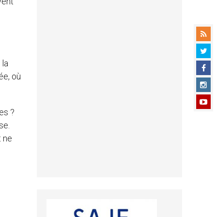
vent
 la
ée, où
hes ?
se.
t ne