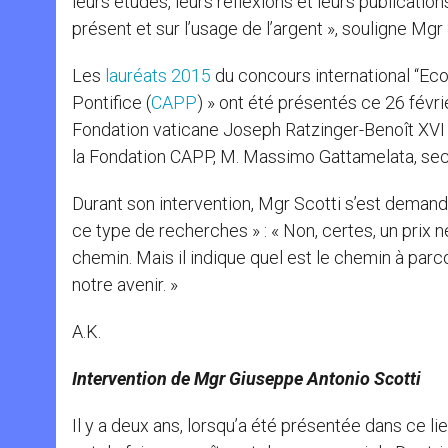
leurs études, leurs réflexions et leurs publicati
présent et sur l’usage de l’argent », souligne Mgr 
Les
lauréats 2015
du concours international “Ec
Pontifice (
CAPP
) » ont été présentés ce 26 févr
Fondation vaticane Joseph Ratzinger-Benoît XVI 
la Fondation CAPP, M. Massimo Gattamelata, secrét
Durant son intervention, Mgr Scotti s’est demandé
ce type de recherches » : « Non, certes, un prix n
chemin. Mais il indique quel est le chemin à parco
notre avenir. »
A.K.
Intervention de Mgr Giuseppe Antonio Scotti
Il y a deux ans, lorsqu’a été présentée dans ce lie