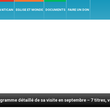
 VATICAN
EGLISE ET MONDE
DOCUMENTS
FAIRE UN DON
é de sa visite en septembre – 7 titres, vendredi 7 aoû