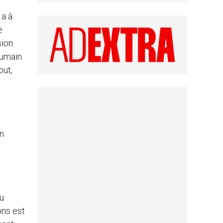
 a à
e
sion
humain.
out,
on
du
ons est