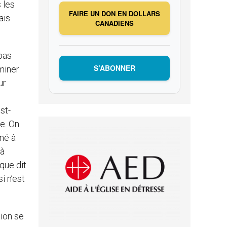
 les
FAIRE UN DON EN DOLLARS
ais
CANADIENS
pas
S’ABONNER
iminer
ur
st-
he. On
rné à
 à
que dit
i n’est
tion se