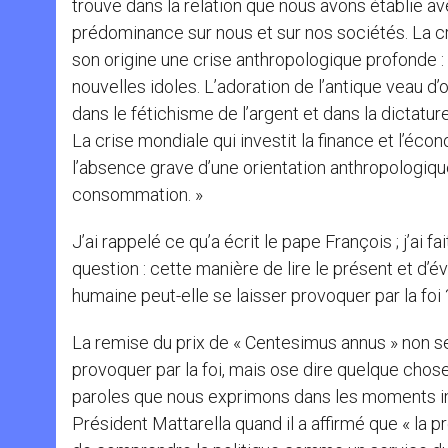
trouve dans la relation que nous avons établie a
prédominance sur nous et sur nos sociétés. La cri
son origine une crise anthropologique profonde :
nouvelles idoles. L’adoration de l’antique veau d’
dans le fétichisme de l’argent et dans la dictatu
La crise mondiale qui investit la finance et l’éc
l’absence grave d’une orientation anthropologique 
consommation. »
J’ai rappelé ce qu’a écrit le pape François ; j’ai f
question : cette manière de lire le présent et d’
humaine peut-elle se laisser provoquer par la foi
La remise du prix de « Centesimus annus » non se
provoquer par la foi, mais ose dire quelque chose 
paroles que nous exprimons dans les moments impo
Président Mattarella quand il a affirmé que « la p