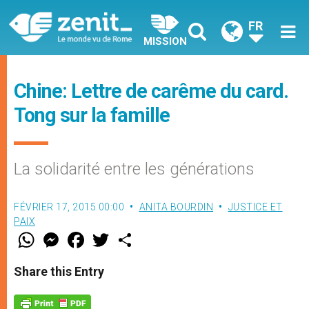
FR
MISSION
Chine: Lettre de carême du card.
Tong sur la famille
La solidarité entre les générations
FÉVRIER 17, 2015 00:00
ANITA BOURDIN
JUSTICE ET
PAIX
W
M
F
T
S
h
e
a
w
h
a
s
c
i
a
t
s
e
t
r
Share this Entry
s
e
b
t
e
A
n
o
e
p
g
o
r