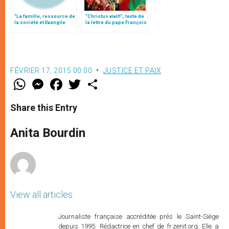
"La famille, ressource de
"Christus vivit!", texte de
la société et Evangile
la lettre du pape François
pour le monde"
aux jeunes du monde
FÉVRIER 17, 2015 00:00
JUSTICE ET PAIX
W
M
F
T
S
h
e
a
w
h
a
s
c
i
a
t
s
e
t
r
Share this Entry
s
e
b
t
e
A
n
o
e
p
g
o
r
Anita Bourdin
p
e
k
r
View all articles
Journaliste française accréditée près le Saint-Siège
depuis 1995. Rédactrice en chef de fr.zenit.org. Elle a