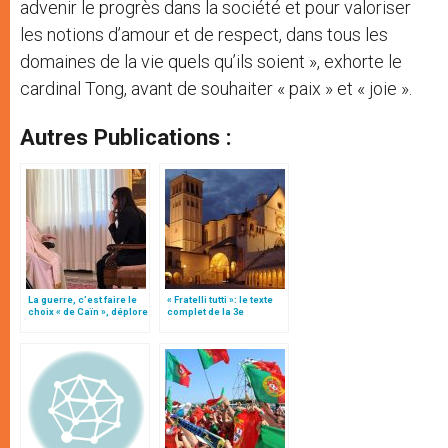
advenir le progrès dans la société et pour valoriser
les notions d’amour et de respect, dans tous les
domaines de la vie quels qu’ils soient », exhorte le
cardinal Tong, avant de souhaiter « paix » et « joie ».
Autres Publications :
La guerre, c’est faire le
« Fratelli tutti »: le texte
choix « de Caïn », déplore
complet de la 3e
le pape François
encyclique du pape
François