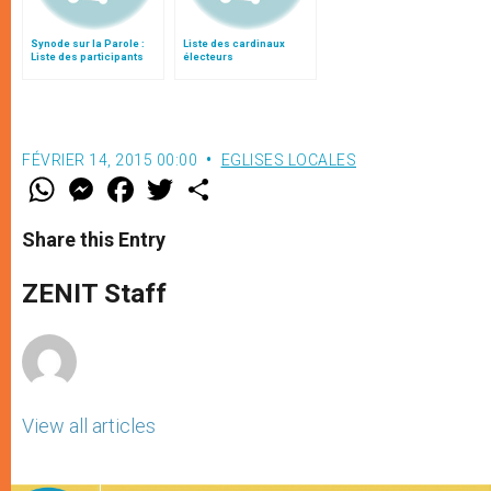
Synode sur la Parole :
Liste des cardinaux
Liste des participants
électeurs
FÉVRIER 14, 2015 00:00
EGLISES LOCALES
W
M
F
T
S
h
e
a
w
h
a
s
c
i
a
t
s
e
t
r
Share this Entry
s
e
b
t
e
A
n
o
e
p
g
o
r
ZENIT Staff
p
e
k
r
View all articles