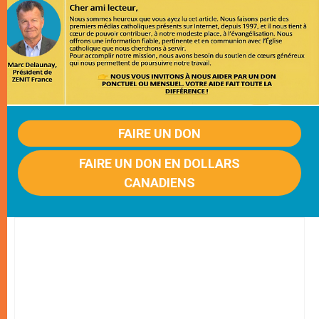
FAIRE UN DON
FAIRE UN DON EN DOLLARS
CANADIENS