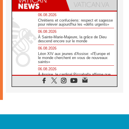
06.08.2026
Chrétiens et confucéens: respect et sagesse
pour relever aujourd'hui les «défis urgents»
06.08.2026
À Sainte-Marie-Majeure, la grâce de Dieu
descend encore sur le monde
06.08.2026
Léon XIV aux jeunes d'Assise: «l'Europe et
le monde cherchent en vous de nouveaux
saints»
06.08.2026
À Assise, le cardinal Pizzaballa affirme que
«les chrétiens veulent la paix»
06.08.2026
Au Mexique, le cardinal Parolin invite à être
aux côtés des marginalisées
06.08.2026
À Assise, le Pape invite les jeunes à
«construire la civilisation de l'amour»
05.08.2026
La visite du Pape en Argentine portera «un
message de paix et de dignité humaine»