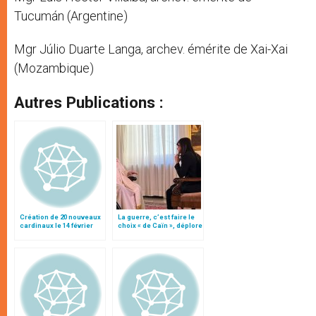
Tucumán (Argentine)
Mgr Júlio Duarte Langa, archev. émérite de Xai-Xai
(Mozambique)
Autres Publications :
Création de 20 nouveaux
La guerre, c’est faire le
cardinaux le 14 février
choix « de Caïn », déplore
2015: liste
le pape François