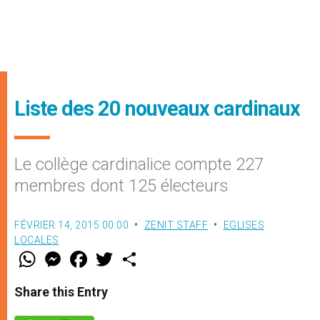
Liste des 20 nouveaux cardinaux
Le collège cardinalice compte 227
membres dont 125 électeurs
FÉVRIER 14, 2015 00:00
ZENIT STAFF
EGLISES
LOCALES
W
M
F
T
S
h
e
a
w
h
a
s
c
i
a
t
s
e
t
r
Share this Entry
s
e
b
t
e
A
n
o
e