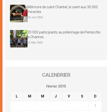
Mémoire de saint Charbel, le saint aux 30 000
miracles
24 Juil 2026
20 000 participants au pèlerinage de Pentecôte
à Chartres
22 Mai 2026
CALENDRIER
février 2015
L
M
M
J
V
S
D
1