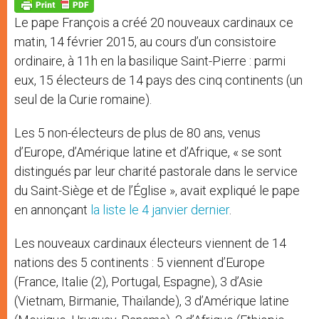
p
g
o
r
p
e
k
Le pape François a créé 20 nouveaux cardinaux ce
r
matin, 14 février 2015, au cours d’un consistoire
ordinaire, à 11h en la basilique Saint-Pierre : parmi
eux, 15 électeurs de 14 pays des cinq continents (un
seul de la Curie romaine).
Les 5 non-électeurs de plus de 80 ans, venus
d’Europe, d’Amérique latine et d’Afrique, « se sont
distingués par leur charité pastorale dans le service
du Saint-Siège et de l’Église », avait expliqué le pape
en annonçant
la liste le 4 janvier dernier
.
Les nouveaux cardinaux électeurs viennent de 14
nations des 5 continents : 5 viennent d’Europe
(France, Italie (2), Portugal, Espagne), 3 d’Asie
(Vietnam, Birmanie, Thaïlande), 3 d’Amérique latine