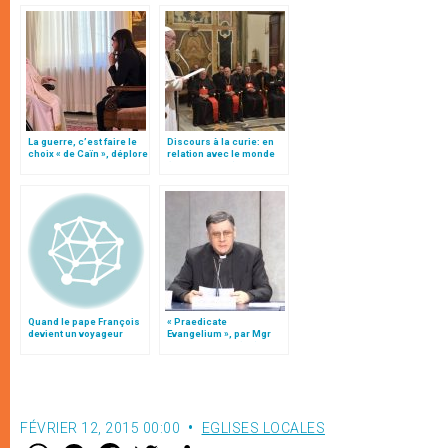
La guerre, c’est faire le
Discours à la curie: en
choix « de Caïn », déplore
relation avec le monde
le pape François
(texte intégral)
Quand le pape François
« Praedicate
devient un voyageur
Evangelium », par Mgr
Marco Mellino (2/2)
FÉVRIER 12, 2015 00:00
EGLISES LOCALES
W
M
F
T
S