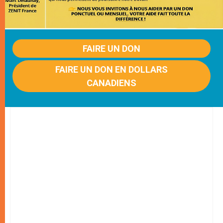
FAIRE UN DON
FAIRE UN DON EN DOLLARS
CANADIENS