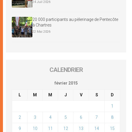
24 Juil 2026
20 000 participants au pèlerinage de Pentecôte
à Chartres
22 Mai 2026
CALENDRIER
février 2015
L
M
M
J
V
S
D
1
2
3
4
5
6
7
8
9
10
11
12
13
14
15