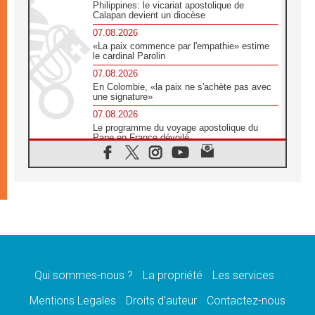
Philippines: le vicariat apostolique de
Calapan devient un diocèse
07.08.2026
«La paix commence par l'empathie» estime
le cardinal Parolin
07.08.2026
En Colombie, «la paix ne s'achète pas avec
une signature»
07.08.2026
Le programme du voyage apostolique du
Pape en France dévoilé
07.08.2026
1ère Conférence continentale sur l'éducation
catholique en Afrique
07.08.2026
Un logo symbolique pour la venue du Pape
en France
07.08.2026
Cardinal Rossi: «La venue du Pape Léon en
Argentine est un hommage à François»
Qui sommes-nous ?
La propriété
Les services
07.08.2026
Hiroshima et Nagasaki, 81 ans après,
Mentions Legales
Droits d’auteur
Contactez-nous
lancement des «dix jours de prière pour la
paix»