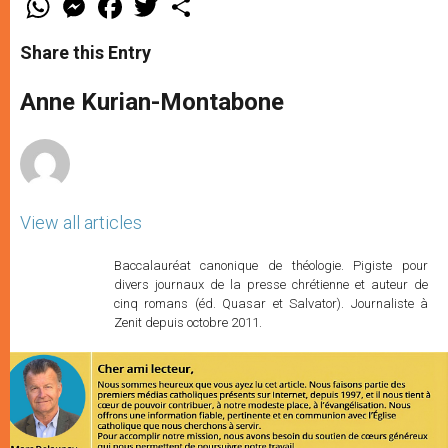
h
e
a
w
h
a
s
c
i
a
t
s
e
t
r
Share this Entry
s
e
b
t
e
A
n
o
e
p
g
o
r
Anne Kurian-Montabone
p
e
k
r
View all articles
Baccalauréat canonique de théologie. Pigiste pour
divers journaux de la presse chrétienne et auteur de
cinq romans (éd. Quasar et Salvator). Journaliste à
Zenit depuis octobre 2011.