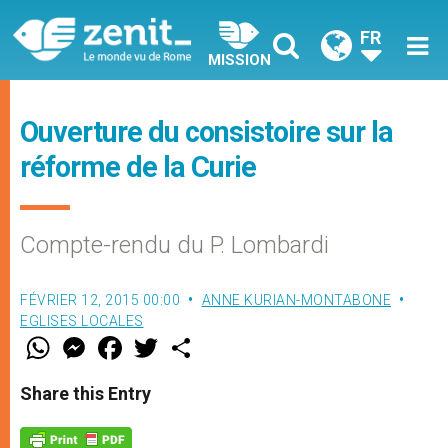
FR
MISSION
Ouverture du consistoire sur la
réforme de la Curie
Compte-rendu du P. Lombardi
FÉVRIER 12, 2015 00:00
ANNE KURIAN-MONTABONE
EGLISES LOCALES
W
M
F
T
S
h
e
a
w
h
a
s
c
i
a
t
s
e
t
r
Share this Entry
s
e
b
t
e
A
n
o
e
p
g
o
r