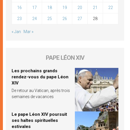
16
17
18
19
20
21
22
23
24
25
26
27
28
« Jan
Mar »
PAPE LÉON XIV
Les prochains grands
rendez-vous du pape Léon
XIV
De retour au Vatican, après trois
semaines de vacances
Le pape Léon XIV poursuit
ses haltes spirituelles
estivales