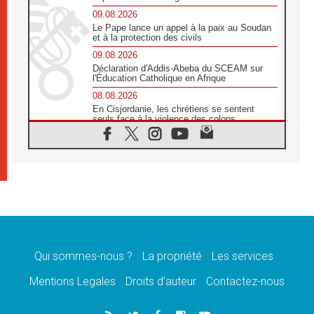
09.08.2026
Le Pape lance un appel à la paix au Soudan
et à la protection des civils
09.08.2026
Déclaration d'Addis-Abeba du SCEAM sur
l'Éducation Catholique en Afrique
08.08.2026
En Cisjordanie, les chrétiens se sentent
seuls face à la violence des colons
08.08.2026
Léon XIV au sanctuaire de Notre Dame du
Bon Conseil à Genazzano en septembre
08.08.2026
Léon XIV: Sainte Agathe aide à contempler
la victoire de l'amour sur la mort
08.08.2026
«Relancer l'empathie», le projet Triennal d'art
des Universités catholiques
Qui sommes-nous ?
La propriété
Les services
08.08.2026
Signis 2026, donner la parole aux religieuses
Mentions Legales
Droits d’auteur
Contactez-nous
catholiques
08.08.2026
Au Bangladesh, l'Église accompagne les