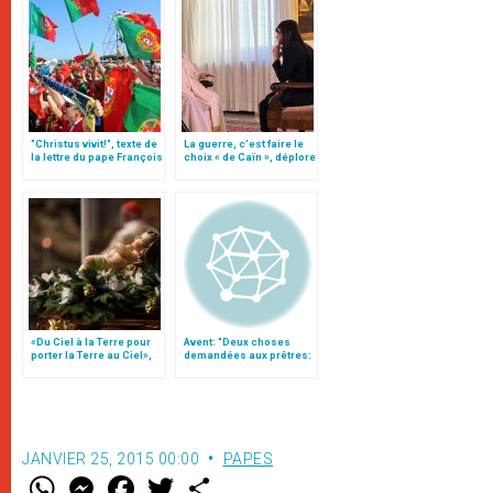
"Christus vivit!", texte de
La guerre, c’est faire le
la lettre du pape François
choix « de Caïn », déplore
aux jeunes du monde
le pape François
«Du Ciel à la Terre pour
Avent: "Deux choses
porter la Terre au Ciel»,
demandées aux prêtres:
par Mgr Francesco Follo
la conversion et l
´intercession"
JANVIER 25, 2015 00:00
PAPES
W
M
F
T
S