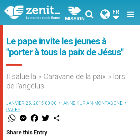
FR
MISSION
Le pape invite les jeunes à
"porter à tous la paix de Jésus"
Il salue la « Caravane de la paix » lors
de l’angélus
JANVIER 25, 2015 00:00
ANNE KURIAN-MONTABONE
PAPES
W
M
F
T
S
h
e
a
w
h
a
s
c
i
a
t
s
e
t
r
Share this Entry
s
e
b
t
e