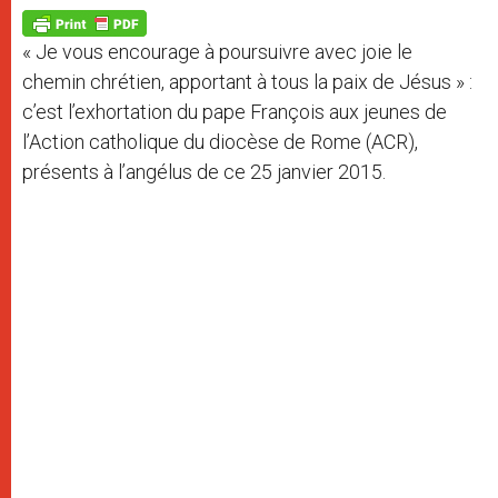
A
n
o
e
p
g
o
r
p
e
k
« Je vous encourage à poursuivre avec joie le
r
chemin chrétien, apportant à tous la paix de Jésus » :
c’est l’exhortation du pape François aux jeunes de
l’Action catholique du diocèse de Rome (ACR),
présents à l’angélus de ce 25 janvier 2015.