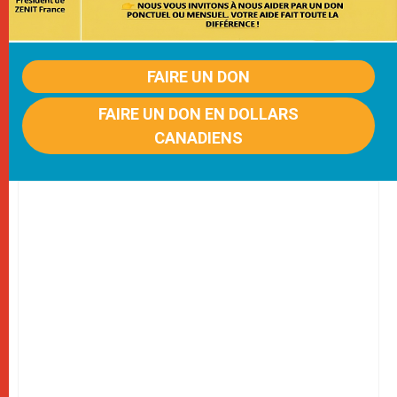
FAIRE UN DON
FAIRE UN DON EN DOLLARS
CANADIENS