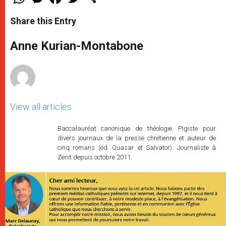
h
e
a
w
h
a
s
c
i
a
t
s
e
t
r
Share this Entry
s
e
b
t
e
A
n
o
e
p
g
o
r
Anne Kurian-Montabone
p
e
k
r
View all articles
Baccalauréat canonique de théologie. Pigiste pour
divers journaux de la presse chrétienne et auteur de
cinq romans (éd. Quasar et Salvator). Journaliste à
Zenit depuis octobre 2011.