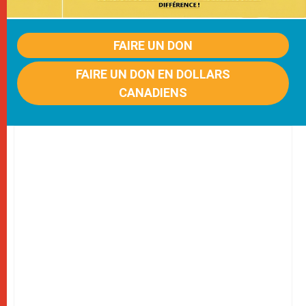
FAIRE UN DON
FAIRE UN DON EN DOLLARS
CANADIENS