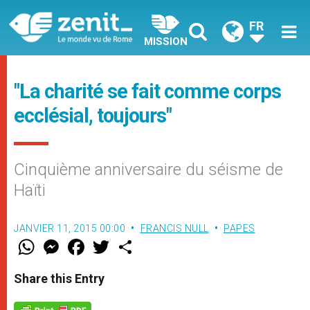
FR
MISSION
"La charité se fait comme corps
ecclésial, toujours"
Cinquième anniversaire du séisme de
Haïti
JANVIER 11, 2015 00:00
FRANCIS NULL
PAPES
W
M
F
T
S
h
e
a
w
h
a
s
c
i
a
t
s
e
t
r
Share this Entry
s
e
b
t
e
A
n
o
e
p
g
o
r