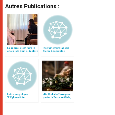
Autres Publications :
La guerre, c’est faire le
Instrumentum laboris –
choix « de Caïn », déplore
XIème Assemblée
le pape François
Générale Ordinaire du
Synode des Évêques
Lettre encyclique
«Du Ciel à la Terre pour
“L’Eglise vit de
porter la Terre au Ciel»,
l’Eucharistie”
par Mgr Francesco Follo