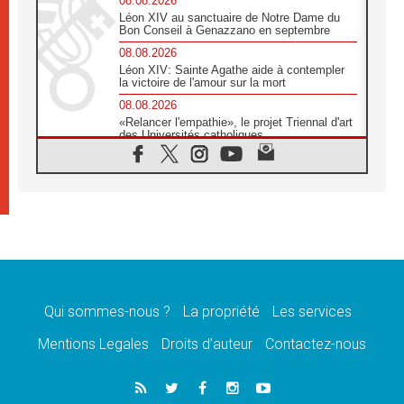
08.08.2026
Léon XIV au sanctuaire de Notre Dame du
Bon Conseil à Genazzano en septembre
08.08.2026
Léon XIV: Sainte Agathe aide à contempler
la victoire de l'amour sur la mort
08.08.2026
«Relancer l'empathie», le projet Triennal d'art
des Universités catholiques
08.08.2026
Signis 2026, donner la parole aux religieuses
catholiques
08.08.2026
Au Bangladesh, l'Église accompagne les
Dalits sur le chemin de la dignité
07.08.2026
Philippines: le vicariat apostolique de
Calapan devient un diocèse
Qui sommes-nous ?
La propriété
Les services
07.08.2026
Congo-Brazzaville: le 15 août, entre solennité
Mentions Legales
Droits d’auteur
Contactez-nous
de l'Assomption et mémoire nationale
07.08.2026
«La paix commence par l'empathie» estime
le cardinal Parolin