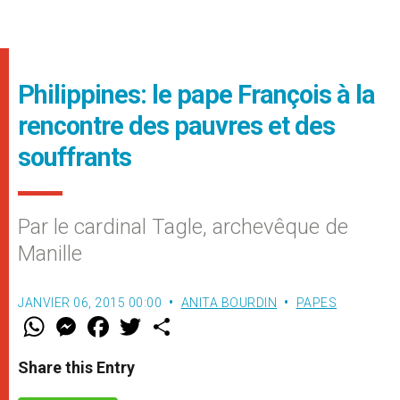
Philippines: le pape François à la
rencontre des pauvres et des
souffrants
Par le cardinal Tagle, archevêque de
Manille
JANVIER 06, 2015 00:00
ANITA BOURDIN
PAPES
W
M
F
T
S
h
e
a
w
h
a
s
c
i
a
t
s
e
t
r
Share this Entry
s
e
b
t
e
A
n
o
e