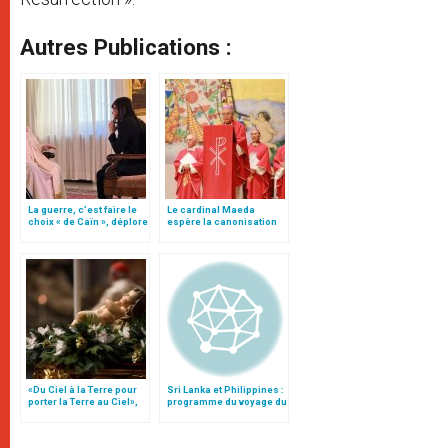
Autres Publications :
La guerre, c’est faire le
Le cardinal Maeda
choix « de Caïn », déplore
espère la canonisation
le pape François
du bienheureux Justo
Takayama Ukon
«Du Ciel à la Terre pour
Sri Lanka et Philippines :
porter la Terre au Ciel»,
programme du voyage du
par Mgr Francesco Follo
pape François