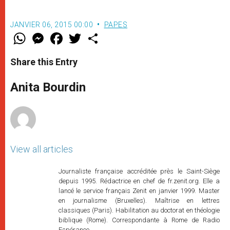
JANVIER 06, 2015 00:00
PAPES
W
M
F
T
S
h
e
a
w
h
a
s
c
i
a
t
s
e
t
r
Share this Entry
s
e
b
t
e
A
n
o
e
p
g
o
r
Anita Bourdin
p
e
k
r
View all articles
Journaliste française accréditée près le Saint-Siège
depuis 1995. Rédactrice en chef de fr.zenit.org. Elle a
lancé le service français Zenit en janvier 1999. Master
en journalisme (Bruxelles). Maîtrise en lettres
classiques (Paris). Habilitation au doctorat en théologie
biblique (Rome). Correspondante à Rome de Radio
Espérance.