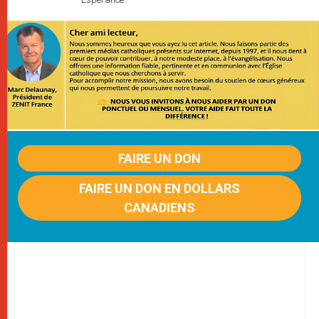
FAIRE UN DON
FAIRE UN DON EN DOLLARS
CANADIENS