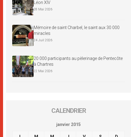
Léon XIV
28 Mai 2026
Mémoire de saint Charbel, le saint aux 30 000
miracles
24 Juil 2026
20 000 participants au pèlerinage de Pentecôte
à Chartres
22 Mai 2026
CALENDRIER
janvier 2015
L
M
M
J
V
S
D