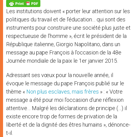
p
g
o
r
p
e
k
Les institutions doivent « porter leur attention sur les
r
politiques du travail et de l’éducation… qui sont des
instruments pour construire une société plus juste et
respectueuse de l’homme », écrit le président de la
République italienne, Giorgio Napolitano, dans un
message au pape François à l’occasion de la 48e
Journée mondiale de la paix le 1er janvier 2015.
Adressant ses vœux pour la nouvelle année, il
évoque le message du pape François publié sur le
thème «
Non plus esclaves, mais frères
» : « Votre
message a été pour moi l’occasion d’une réflexion
attentive… Malgré les déclarations de principe (…) il
existe encore trop de formes de privation de la
liberté et de la dignité des êtres humains », dénonce-
t-il.