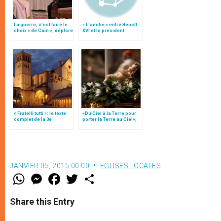
La guerre, c’est faire le
« L'amitié » entre Benoît
choix « de Caïn », déplore
XVI et le président
le pape François
Napolitano
« Fratelli tutti »: le texte
«Du Ciel à la Terre pour
complet de la 3e
porter la Terre au Ciel»,
encyclique du pape
par Mgr Francesco Follo
François
JANVIER 05, 2015 00:00
EGLISES LOCALES
W
M
F
T
S
h
e
a
w
h
a
s
c
i
a
t
s
e
t
r
Share this Entry
s
e
b
t
e
A
n
o
e