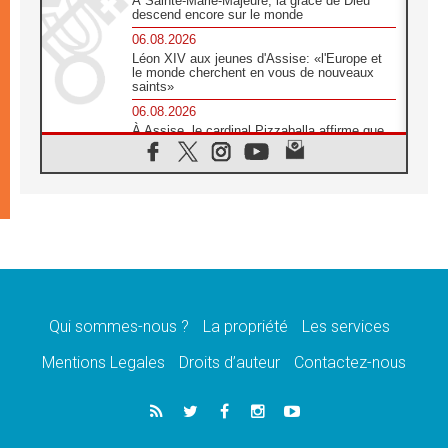
À Sainte-Marie-Majeure, la grâce de Dieu
descend encore sur le monde
06.08.2026
Léon XIV aux jeunes d'Assise: «l'Europe et
le monde cherchent en vous de nouveaux
saints»
06.08.2026
À Assise, le cardinal Pizzaballa affirme que
«les chrétiens veulent la paix»
06.08.2026
Au Mexique, le cardinal Parolin invite à être
aux côtés des marginalisées
06.08.2026
À Assise, le Pape invite les jeunes à
«construire la civilisation de l'amour»
05.08.2026
La visite du Pape en Argentine portera «un
message de paix et de dignité humaine»
Qui sommes-nous ?
La propriété
Les services
05.08.2026
Mentions Legales
Droits d’auteur
Contactez-nous
«La visite du Pape en Uruguay renforcera
l'espérance» affirme Mgr Tróccoli
05.08.2026
Le nonce en Ukraine: «Il est inquiétant
d'entendre ceux qui bénissent la guerre»