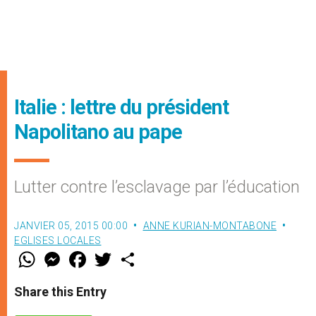
Italie : lettre du président
Napolitano au pape
Lutter contre l’esclavage par l’éducation
JANVIER 05, 2015 00:00
ANNE KURIAN-MONTABONE
EGLISES LOCALES
W
M
F
T
S
h
e
a
w
h
a
s
c
i
a
t
s
e
t
r
Share this Entry
s
e
b
t
e
A
n
o
e