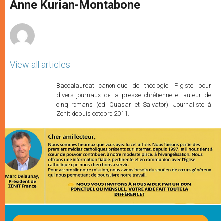
p
g
o
r
Anne Kurian-Montabone
p
e
k
r
View all articles
Baccalauréat canonique de théologie. Pigiste pour
divers journaux de la presse chrétienne et auteur de
cinq romans (éd. Quasar et Salvator). Journaliste à
Zenit depuis octobre 2011.