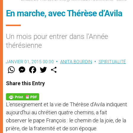
En marche, avec Thérèse d’Avila
Un mois pour entrer dans l’Année
thérésienne
JANVIER 01, 2015 00:00
ANITA BOURDIN
SPIRITUALITÉ
W
M
F
T
S
h
e
a
w
h
a
s
c
i
a
t
s
e
t
r
Share this Entry
s
e
b
t
e
A
n
o
e
p
g
o
r
p
e
k
L’enseignement et la vie de Thérèse d’Avila indiquent
r
aujourd’hui au chrétien quatre chemins, a fait
observer le pape François : le chemin de la joie, de la
prière, de la fraternité et de son époque.