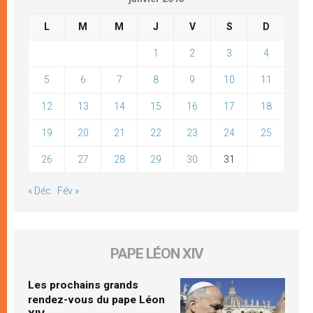
L
M
M
J
V
S
D
1
2
3
4
5
6
7
8
9
10
11
12
13
14
15
16
17
18
19
20
21
22
23
24
25
26
27
28
29
30
31
« Déc
Fév »
PAPE LÉON XIV
Les prochains grands
rendez-vous du pape Léon