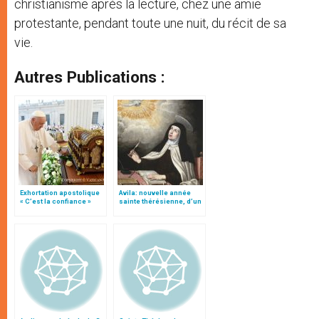
christianisme après la lecture, chez une amie
protestante, pendant toute une nuit, du récit de sa
vie.
Autres Publications :
Exhortation apostolique
Avila: nouvelle année
« C’est la confiance »
sainte thérésienne, d’un
an et demi