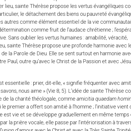
ier lieu, sainte Thérèse propose les vertus évangéliques 
articulier, le détachement des biens ou pauvreté évangéliq
les autres comme élément essentiel de la vie communautai
a détermination comme fruit de l’audace chrétienne ; l’espé
ve. Sans oublier les vertus humaines : amabilité, véracité,
 lieu, sainte Thérèse propose une profonde harmonie avec l
 de la Parole de Dieu. Elle se sent surtout en harmonie av
re Paul, outre qu’avec le Christ de la Passion et avec Jés
 essentielle : prier, dit-elle, « signifie fréquenter avec amit
 savons, nous aime » (Vie 8, 5). L’idée de sainte Thérèse c
ne de la charité théologale, comme
amicitia quaedam homin
le premier a offert son amitié à l’homme ; l’initiative vient
prière est vie et se développe graduellement en même temps 
 la prière vocale, elle passe par l’intériorisation à travers
l’union d’amour avec le Christ et avec la Très Sainte Trinité.