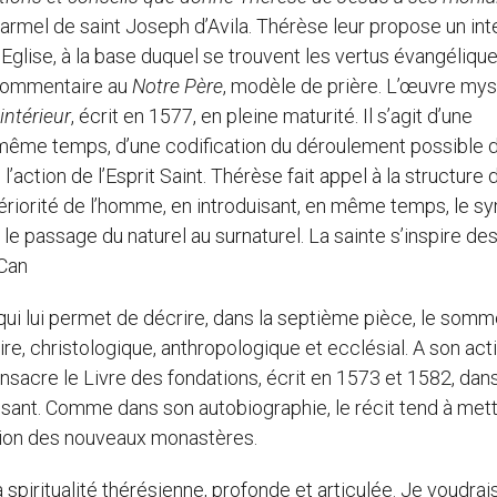
armel de saint Joseph d’Avila. Thérèse leur propose un in
glise, à la base duquel se trouvent les vertus évangélique
e commentaire au
Notre Père
, modèle de prière. L’œuvre mys
intérieur
, écrit en 1577, en pleine maturité. Il s’agit d’une
n même temps, d’une codification du déroulement possible d
l’action de l’Esprit Saint. Thérèse fait appel à la structure 
riorité de l’homme, en introduisant, en même temps, le s
 le passage du naturel au surnaturel. La sainte s’inspire de
 Can
 qui lui permet de décrire, dans la septième pièce, le somm
ire, christologique, anthropologique et ecclésial. A son acti
sacre le Livre des fondations, écrit en 1573 et 1582, dan
aissant. Comme dans son autobiographie, le récit tend à met
tion des nouveaux monastères.
 spiritualité thérésienne, profonde et articulée. Je voudrai