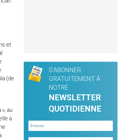
ican.
ns et
té
e
S'ABONNER
e
la (de
GRATUITEMENT À
NOTRE
NEWSLETTER
QUOTIDIENNE
 », au
elle a
une
a