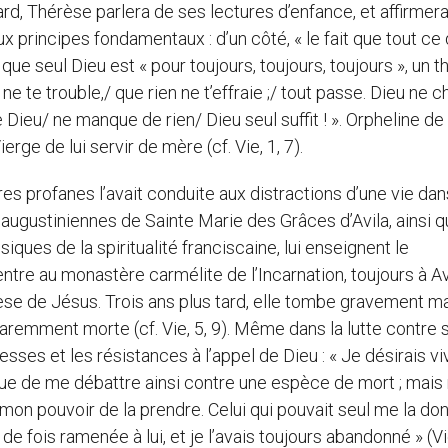
ard, Thérèse parlera de ses lectures d’enfance, et affirmera
x principes fondamentaux : d’un côté, « le fait que tout ce 
 que seul Dieu est « pour toujours, toujours, toujours », un 
ne te trouble,/ que rien ne t’effraie ;/ tout passe. Dieu ne 
de Dieu/ ne manque de rien/ Dieu seul suffit ! ». Orpheline d
rge de lui servir de mère (cf. Vie, 1, 7).
res profanes l’avait conduite aux distractions d’une vie dan
gustiniennes de Sainte Marie des Grâces d’Avila, ainsi q
ssiques de la spiritualité franciscaine, lui enseignent le
 entre au monastère carmélite de l’Incarnation, toujours à Avi
rèse de Jésus. Trois ans plus tard, elle tombe gravement m
paremment morte (cf. Vie, 5, 9). Même dans la lutte contre 
esses et les résistances à l’appel de Dieu : « Je désirais vi
re que de me débattre ainsi contre une espèce de mort ; mais 
 en mon pouvoir de la prendre. Celui qui pouvait seul me la do
 de fois ramenée à lui, et je l’avais toujours abandonné » (Vie