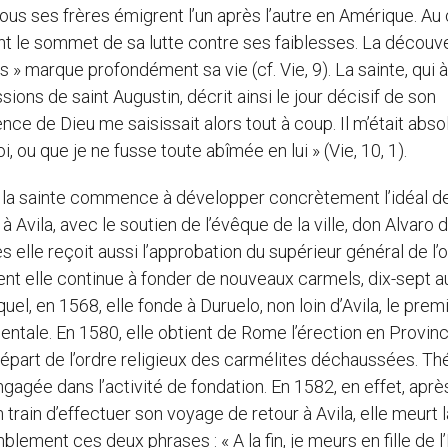
 tous ses frères émigrent l’un après l’autre en Amérique. Au
nt le sommet de sa lutte contre ses faiblesses. La découv
es » marque profondément sa vie (cf. Vie, 9). La sainte, qui 
ons de saint Augustin, décrit ainsi le jour décisif de son
nce de Dieu me saisissait alors tout à coup. Il m’était abs
, ou que je ne fusse toute abîmée en lui » (Vie, 10, 1).
, la sainte commence à développer concrètement l’idéal d
à Avila, avec le soutien de l’évêque de la ville, don Alvaro 
elle reçoit aussi l’approbation du supérieur général de l’o
ent elle continue à fonder de nouveaux carmels, dix-sept au
uel, en 1568, elle fonde à Duruelo, non loin d’Avila, le prem
tale. En 1580, elle obtient de Rome l’érection en Provin
part de l’ordre religieux des carmélites déchaussées. Th
gagée dans l’activité de fondation. En 1582, en effet, aprè
 train d’effectuer son voyage de retour à Avila, elle meurt l
ement ces deux phrases : « A la fin, je meurs en fille de l’