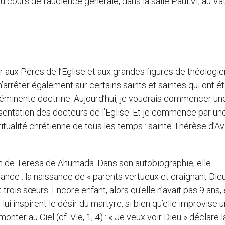
 cours de l’audience générale, dans la salle Paul VI, au Vat
 aux Pères de l’Eglise et aux grandes figures de théologie
arrêter également sur certains saints et saintes qui ont é
 éminente doctrine. Aujourd’hui, je voudrais commencer un
sentation des docteurs de l’Eglise. Et je commence par un
itualité chrétienne de tous les temps : sainte Thérèse d’Avi
nom de Teresa de Ahumada. Dans son autobiographie, elle
nce : la naissance de « parents vertueux et craignant Dieu
rois sœurs. Encore enfant, alors qu’elle n’avait pas 9 ans, 
 lui inspirent le désir du martyre, si bien qu’elle improvise 
ter au Ciel (cf. Vie, 1, 4) : « Je veux voir Dieu » déclare l