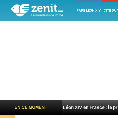
PAPE LÉON XIV
CITÉ DU
ratoires
Léon XIV en France : le programme déta
EN CE MOMENT