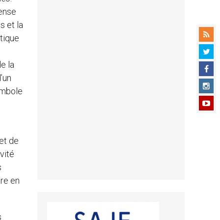
tense
s et la
tique
e la
d’un
ymbole
s
et de
vité
s
tre en
s