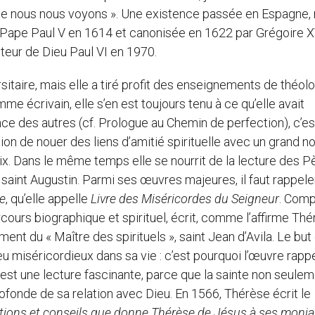
que nous nous voyons ». Une existence passée en Espagne,
le Pape Paul V en 1614 et canonisée en 1622 par Grégoire XV
iteur de Dieu Paul VI en 1970.
itaire, mais elle a tiré profit des enseignements de théolo
e écrivain, elle s’en est toujours tenu à ce qu’elle avait
ce des autres (cf. Prologue au Chemin de perfection), c’es
sion de nouer des liens d’amitié spirituelle avec un grand 
roix. Dans le même temps elle se nourrit de la lecture des P
, saint Augustin. Parmi ses œuvres majeures, il faut rappele
ie
, qu’elle appelle
Livre des Miséricordes du Seigneur
. Com
rcours biographique et spirituel, écrit, comme l’affirme Th
t du « Maître des spirituels », saint Jean d’Avila. Le but
u miséricordieux dans sa vie : c’est pourquoi l’œuvre rapp
’est une lecture fascinante, parce que la sainte non seule
rofonde de sa relation avec Dieu. En 1566, Thérèse écrit le
ions et conseils que donne Thérèse de Jésus à ses monia