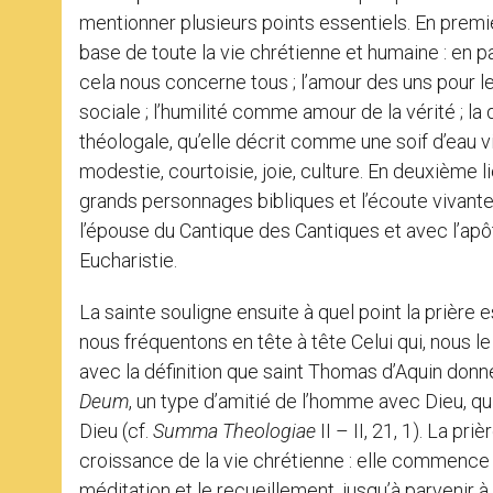
mentionner plusieurs points essentiels. En prem
base de toute la vie chrétienne et humaine : en p
cela nous concerne tous ; l’amour des uns pour 
sociale ; l’humilité comme amour de la vérité ; l
théologale, qu’elle décrit comme une soif d’eau vi
modestie, courtoisie, joie, culture. En deuxième
grands personnages bibliques et l’écoute vivante
l’épouse du Cantique des Cantiques et avec l’apôt
Eucharistie.
La sainte souligne ensuite à quel point la prière est
nous fréquentons en tête à tête Celui qui, nous le
avec la définition que saint Thomas d’Aquin don
Deum
, un type d’amitié de l’homme avec Dieu, qui 
Dieu (cf.
Summa Theologiae
II – II, 21, 1). La 
croissance de la vie chrétienne : elle commence par
méditation et le recueillement, jusqu’à parvenir à 