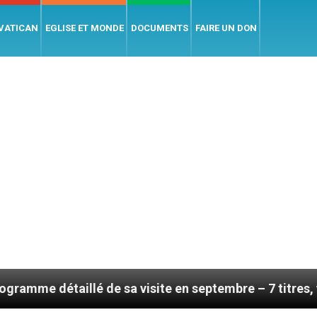
 VATICAN
EGLISE ET MONDE
DOCUMENTS
FAIRE UN DON
illé de sa visite en septembre – 7 titres, vendredi 7 a