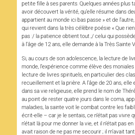
petite fille à ses parents. Quelques années plus t
avoir découvert la vérité, qu’elle résume dans deu
appartient au monde ici bas passe » et de l’autre,
qui revient dans la très célèbre poésie « Que rien 
pas :/ la patience obtient tout ;/ celui qui possè
à l’âge de 12 ans, elle demande à la Très Sainte Vie
Si, au cours de son adolescence, la lecture de liv
monde, l’expérience comme élève des moniales au
lecture de livres spirituels, en particulier des cla
recueillement et la prière. A l’âge de 20 ans, elle
dans sa vie religieuse, elle prend le nom de Thé
au point de rester quatre jours dans le coma, ap
maladies, la sainte voit le combat contre les faibl
écrit-elle – car je le sentais, ce n’était pas viv
n’était là pour me donner la vie, et il n’était pas
avait raison de ne pas me secourir ; il m’avait tant