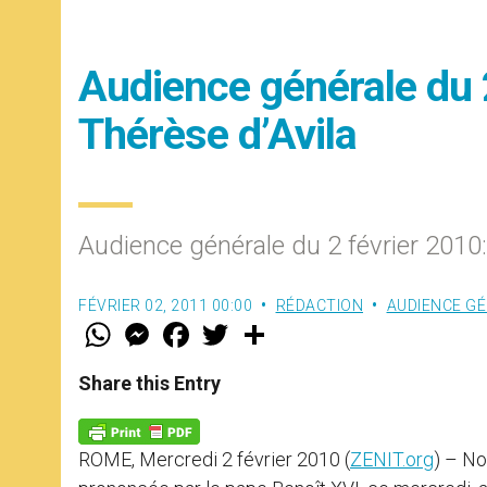
Audience générale du 2
Thérèse d’Avila
Audience générale du 2 février 2010:
FÉVRIER 02, 2011 00:00
RÉDACTION
AUDIENCE G
W
M
F
T
S
h
e
a
w
h
a
s
c
i
a
t
s
e
t
r
Share this Entry
s
e
b
t
e
A
n
o
e
p
g
o
r
p
e
k
ROME, Mercredi 2 février 2010 (
ZENIT.org
) – No
r