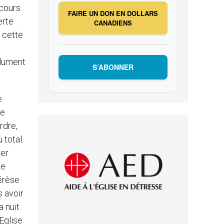
 cours
FAIRE UN DON EN DOLLARS
erte
CANADIENS
à cette
olument
S’ABONNER
e
de
rdre,
 total.
ier
ce
érèse
s avoir
a nuit
Eglise