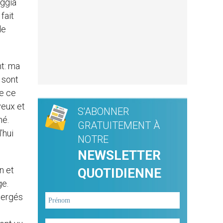
oggia
fait
de
nt: ma
 sont
ue ce
yeux et
S'ABONNER
né.
GRATUITEMENT À
’hui
NOTRE
NEWSLETTER
n et
QUOTIDIENNE
ge.
mergés