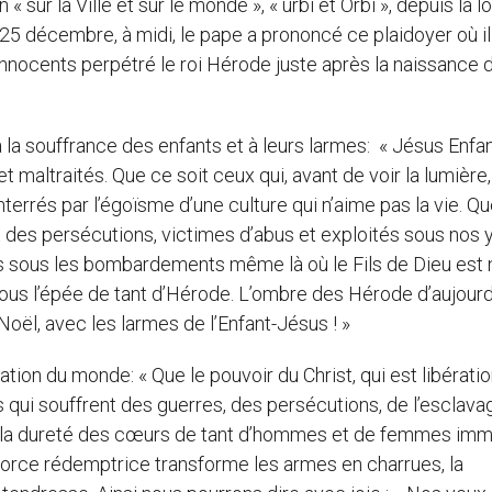
ur la Ville et sur le monde », « urbi et Orbi », depuis la l
 25 décembre, à midi, le pape a prononcé ce plaidoyer où il 
Innocents perpétré le roi Hérode juste après la naissance 
 la souffrance des enfants et à leurs larmes: « Jésus Enfa
t maltraités. Que ce soit ceux qui, avant de voir la lumière,
terrés par l’égoïsme d’une culture qui n’aime pas la vie. Q
t des persécutions, victimes d’abus et exploités sous nos 
s sous les bombardements même là où le Fils de Dieu est 
sous l’épée de tant d’Hérode. L’ombre des Hérode d’aujourd
Noël, avec les larmes de l’Enfant-Jésus ! »
tion du monde: « Que le pouvoir du Christ, qui est libératio
qui souffrent des guerres, des persécutions, de l’esclava
e la dureté des cœurs de tant d’hommes et de femmes im
 force rédemptrice transforme les armes en charrues, la