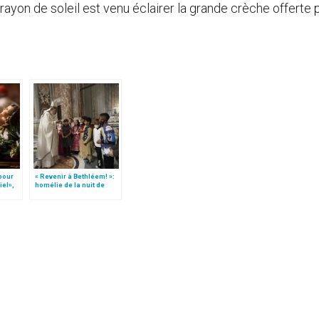
 rayon de soleil est venu éclairer la grande crèche offerte p
 pour
« Revenir à Bethléem! »:
iel»,
homélie de la nuit de
Follo
Noël (texte complet)