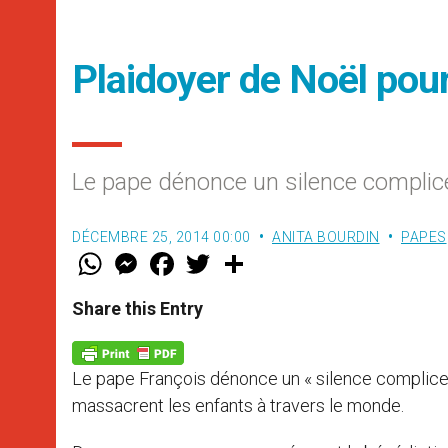
Plaidoyer de Noël pou
Le pape dénonce un silence compli
DÉCEMBRE 25, 2014 00:00
ANITA BOURDIN
PAPES
W
M
F
T
S
h
e
a
w
h
a
s
c
i
a
t
s
e
t
r
Share this Entry
s
e
b
t
e
A
n
o
e
p
g
o
r
p
e
k
Le pape François dénonce un « silence complice » 
r
massacrent les enfants à travers le monde.