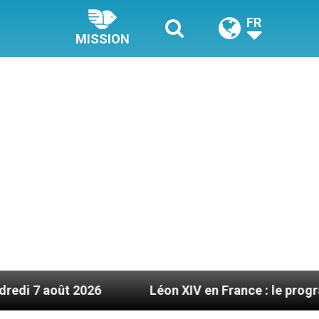
FR
MISSION
026
Léon XIV en France : le programme détaillé