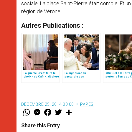
sociale. La place Saint-Pierre était comble. Et un
région de Vérone.
Autres Publications :
La guerre, c’est faire le
La signification
«Du Ciel à la Terre
choix « de Caïn », déplore
pastorale des
porter la Terre au C
le pape François
bénédictions
par Mgr Francesco 
DÉCEMBRE 25, 2014 00:00
PAPES
W
M
F
T
S
h
e
a
w
h
a
s
c
i
a
t
s
e
t
r
Share this Entry
s
e
b
t
e