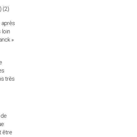
) (2)
s après
 loin
anck »
e
es
ps très
 de
ue
t être