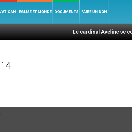
 VATICAN
EGLISE ET MONDE
DOCUMENTS
FAIRE UN DON
Le cardinal Aveline se confie : entr
014
?