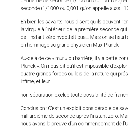
centième de seconde (1/100 ou 0,01 ou 10-2) et
seconde (1/1000 ou 0,001 qu’on appelle aussi 10 pu
Eh bien les savants nous disent qu’ils peuvent re
la virgule à l’intérieur de la première seconde qui 
de l’instant zéro hypothétique… Mais on se heurt
en hommage au grand physicien Max Planck.
Au-delà de ce « mur » ou barrière, il y a cette zo
Planck ». On nous dit qu’il est impossible d’explore
quatre grands forces ou lois de la nature qui pré
infime, et leur
non-séparation exclue toute possibilité de franchi
Conclusion : C’est un exploit considérable de sa
milliardième de seconde après l’instant zéro. Mai
nous avons la preuve d’un commencement de l’Uni