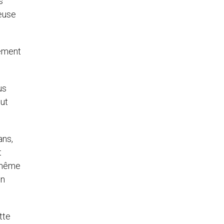
s
ieuse
cement
us
eut
ans,
t
, même
on
tte