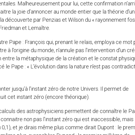
tales. Malheureusement pour lui, cette confirmation n’arr
aitre la joie d’annoncer au monde entier que la théorie d’un
t la découverte par Penzias et Wilson du « rayonnement fos
 Friedman et Lemaître.
tre Pape : François qui, prenant le relais, employa ce mot 
e à l'origine du monde, n'annule pas l'intervention d'un cr
ion entre la métaphysique de la création et le constat physiq
 le Pape : « L'évolution dans la nature n'est pas contradic
ter jusqu’à l’instant zéro de notre Univers. Il permet de
it cet instant zéro (encore théorique).
 calculs des astrophysiciens permettent de connaître le P
 connaitre non pas l’instant zéro qui est inaccessible, mais 
 0,1), et je dirais même plus comme dirait Dupont : le prem