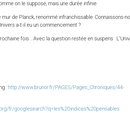
omme on le suppose, mais une durée infinie.
ce mur de Planck, renommé infranchissable. Connaissons-n
Univers a-t-il eu un commencement ?
prochaine fois… Avec la question restée en suspens : L’Uni
ng :
http://www.brunor.fr/PAGES/Pages_Chroniques/44-
t.org/fr/googlesearch?q=les%20indices%20pensables