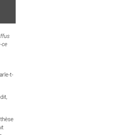
iffus
t-ce
rle-t-
dit,
othèse
it