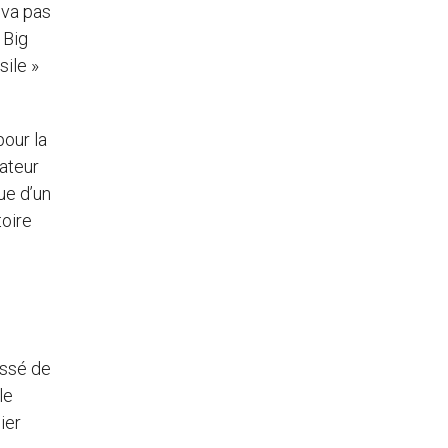
iva pas
 Big
sile »
pour la
éateur
ue d’un
toire
assé de
le
ier