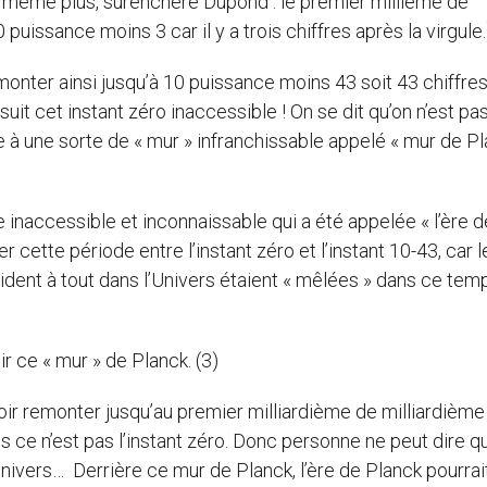
 même plus, surenchère Dupond : le premier millième de
issance moins 3 car il y a trois chiffres après la virgule.
monter ainsi jusqu’à 10 puissance moins 43 soit 43 chiffre
suit cet instant zéro inaccessible ! On se dit qu’on n’est pas
e à une sorte de « mur » infranchissable appelé « mur de Pl
ne inaccessible et inconnaissable qui a été appelée « l’ère d
r cette période entre l’instant zéro et l’instant 10-43, car l
sident à tout dans l’Univers étaient « mêlées » dans ce tem
r ce « mur » de Planck. (3)
voir remonter jusqu’au premier milliardième de milliardième
s ce n’est pas l’instant zéro. Donc personne ne peut dire q
vers… Derrière ce mur de Planck, l’ère de Planck pourrai