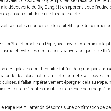
ein avaient d’abord et longtemps refusé d’abandonner leur
 à la découverte du Big Bang, (1) on apprenait que l’audac
 expansion était donc une théorie exacte.
I avait souhaité annoncer que le récit Biblique du commen
si prêtre et proche du Pape, avait invité ce dernier à la pl
iasme et éviter les déclarations hâtives, ce que Pie XII n’
sion des galaxies dont Lemaître fut l’un des principaux artis
échafaudé des plans hâtifs sur cette comète se trouveraien
idiculisés. Il fallait impérativement épargner cela au Pape
siques toutes récentes méritait qu’on rende hommage à s
t, le Pape Pie XII attendit désormais une confirmation de ce