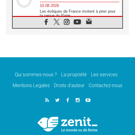
10.08.2026
Les évêques de France invitent à prier pour
la venue du Pape
10.08.2026
Création d'un réseau des médias catholiques
au Tchad
10.08.2026
Indonésie: un dollar pour la construction de
219 églises
09.08.2026
Angélus: Léon XIV exhorte à la foi en Dieu
dépouillée de tout orgueil
Qui sommes-nous ?
La propriété
Les services
09.08.2026
Le Pape lance un appel à la paix au Soudan
Mentions Legales
Droits d’auteur
Contactez-nous
et à la protection des civils
09.08.2026
Déclaration d'Addis-Abeba du SCEAM sur
l'Éducation Catholique en Afrique
08.08.2026
En Cisjordanie, les chrétiens se sentent
seuls face à la violence des colons