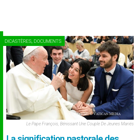
,
DICASTÈRES
DOCUMENTS
Le Pape François, Bénissant Une Couple De Jeunes Mariés
La signification pastorale des