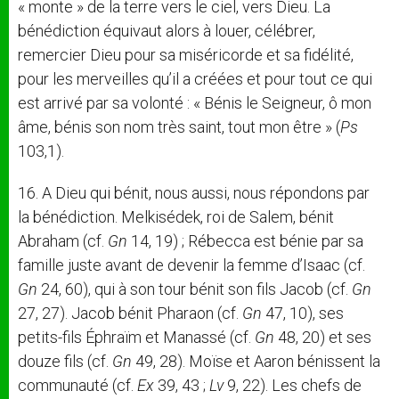
« monte » de la terre vers le ciel, vers Dieu. La
bénédiction équivaut alors à louer, célébrer,
remercier Dieu pour sa miséricorde et sa fidélité,
pour les merveilles qu’il a créées et pour tout ce qui
est arrivé par sa volonté : « Bénis le Seigneur, ô mon
âme, bénis son nom très saint, tout mon être » (
Ps
103,1).
16. A Dieu qui bénit, nous aussi, nous répondons par
la bénédiction. Melkisédek, roi de Salem, bénit
Abraham (cf.
Gn
14, 19) ; Rébecca est bénie par sa
famille juste avant de devenir la femme d’Isaac (cf.
Gn
24, 60), qui à son tour bénit son fils Jacob (cf.
Gn
27, 27). Jacob bénit Pharaon (cf.
Gn
47, 10), ses
petits-fils Éphraïm et Manassé (cf.
Gn
48, 20) et ses
douze fils (cf.
Gn
49, 28). Moïse et Aaron bénissent la
communauté (cf.
Ex
39, 43 ;
Lv
9, 22). Les chefs de