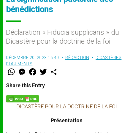
bénédictions
Déclaration « Fiducia supplicans » du
Dicastère pour la doctrine de la foi
DÉCEMBRE 20, 2023 16:40
RÉDACTION
DICASTÈRES
,
DOCUMENTS
W
M
F
T
S
h
e
a
w
h
a
s
c
i
a
t
s
e
t
r
Share this Entry
s
e
b
t
e
A
n
o
e
p
g
o
r
p
e
k
DICASTÈRE POUR LA DOCTRINE DE LA FOI
r
Présentation