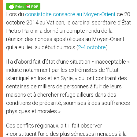
A
n
o
e
p
g
o
r
p
e
k
Lors du
consistoire consacré au Moyen-Orient
ce 20
r
octobre 2014 au Vatican, le cardinal secrétaire d’État
Pietro Parolin a donné un compte-rendu de la
réunion des nonces apostoliques au Moyen-Orient
qui a eu lieu au début du mois (
2-4 octobre
).
Il a d’abord fait d’état d’une situation « inacceptable »,
induite notamment par les extrémistes de ‘l’État
islamique’ en Irak et en Syrie, « qui ont contraint des
centaines de milliers de personnes à fuir de leurs
maisons et à chercher refuge ailleurs dans des
conditions de précarité, soumises à des souffrances
physiques et morales ».
Ces conflits régionaux, a-t-il fait observer
« constituent l’une des plus sérieuses menaces à la