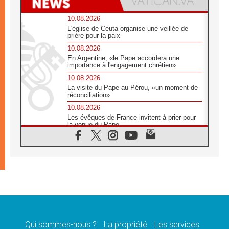
10.08.2026
L'église de Ceuta organise une veillée de
prière pour la paix
10.08.2026
En Argentine, «le Pape accordera une
importance à l'engagement chrétien»
10.08.2026
La visite du Pape au Pérou, «un moment de
réconciliation»
10.08.2026
Les évêques de France invitent à prier pour
la venue du Pape
10.08.2026
Création d'un réseau des médias catholiques
au Tchad
10.08.2026
Indonésie: un dollar pour la construction de
219 églises
09.08.2026
Angélus: Léon XIV exhorte à la foi en Dieu
dépouillée de tout orgueil
Qui sommes-nous ?
La propriété
Les services
09.08.2026