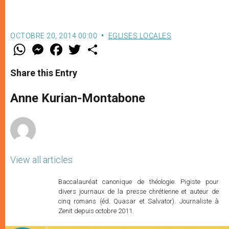
OCTOBRE 20, 2014 00:00
EGLISES LOCALES
W
M
F
T
S
h
e
a
w
h
a
s
c
i
a
t
s
e
t
r
Share this Entry
s
e
b
t
e
A
n
o
e
p
g
o
r
Anne Kurian-Montabone
p
e
k
r
View all articles
Baccalauréat canonique de théologie. Pigiste pour
divers journaux de la presse chrétienne et auteur de
cinq romans (éd. Quasar et Salvator). Journaliste à
Zenit depuis octobre 2011.