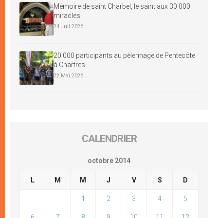
Mémoire de saint Charbel, le saint aux 30 000
miracles
24 Juil 2026
20 000 participants au pèlerinage de Pentecôte
à Chartres
22 Mai 2026
CALENDRIER
octobre 2014
L
M
M
J
V
S
D
1
2
3
4
5
6
7
8
9
10
11
12