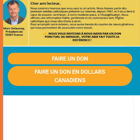
FAIRE UN DON
FAIRE UN DON EN DOLLARS
CANADIENS