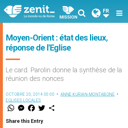
FR
MISSION
Moyen-Orient : état des lieux,
réponse de l'Eglise
Le card. Parolin donne la synthèse de la
réunion des nonces
OCTOBRE 20, 2014 00:00
ANNE KURIAN-MONTABONE
EGLISES LOCALES
W
M
F
T
S
h
e
a
w
h
a
s
c
i
a
t
s
e
t
r
Share this Entry
s
e
b
t
e