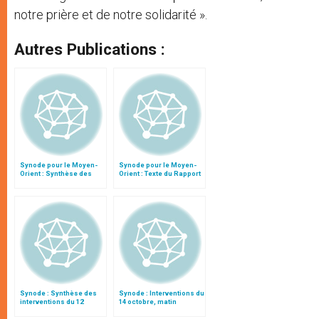
notre prière et de notre solidarité ».
Autres Publications :
Synode pour le Moyen-
Synode pour le Moyen-
Orient : Synthèse des
Orient : Texte du Rapport
interventions du 11
après le débat général
octobre
Synode : Synthèse des
Synode : Interventions du
interventions du 12
14 octobre, matin
octobre (matin)