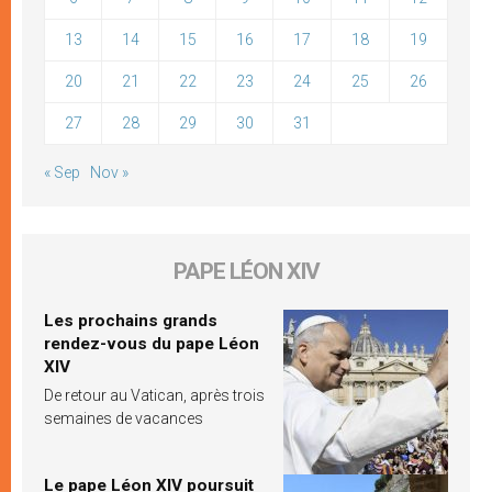
13
14
15
16
17
18
19
20
21
22
23
24
25
26
27
28
29
30
31
« Sep
Nov »
PAPE LÉON XIV
Les prochains grands
rendez-vous du pape Léon
XIV
De retour au Vatican, après trois
semaines de vacances
Le pape Léon XIV poursuit