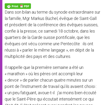
A
n
o
e
p
g
o
r
p
e
k
Dans son bilan au terme du synode extraordinaire sur
r
la famille, Mgr Markus Büchel, évêque de Saint-Gall
et président de la conférence des évêques suisses,
confie à la presse, ce samedi 18 octobre, dans les
quartiers de la Garde suisse pontificale, que les
évêques ont vécu comme une Pentecôte : ils ont
réussi à « parler le même langage », en dépit de la
multiplicité des pays et des cultures.
Il rappelle que la première semaine a été un
« marathon » où les pères ont accompli leur
« devoir » de parler chacun quatre minutes sur un
point de l’Instrument de travail qu’ils avaient choisi :
« un peu fatiguant, avoue-t-il : j’ai moins bien écouté
que le Saint-Père qui écoutait intensément ce qui