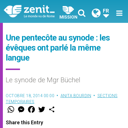
FR
MISSION
Une pentecôte au synode : les
évêques ont parlé la même
langue
Le synode de Mgr Büchel
OCTOBRE 18, 2014 00:00
ANITA BOURDIN
SECTIONS
TEMPORAIRES
W
M
F
T
S
h
e
a
w
h
a
s
c
i
a
t
s
e
t
r
Share this Entry
s
e
b
t
e