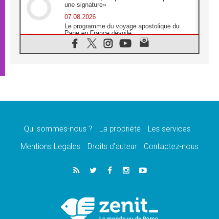
une signature»
07.08.2026
Le programme du voyage apostolique du
Pape en France dévoilé
07.08.2026
1ère Conférence continentale sur l'éducation
catholique en Afrique
07.08.2026
Un logo symbolique pour la venue du Pape
en France
07.08.2026
Cardinal Rossi: «La venue du Pape Léon en
Argentine est un hommage à François»
Qui sommes-nous ?
La propriété
Les services
07.08.2026
Hiroshima et Nagasaki, 81 ans après,
Mentions Legales
Droits d’auteur
Contactez-nous
lancement des «dix jours de prière pour la
paix»
06.08.2026
Préparatifs des JMJ 2027 à Séoul: «c'est
passionnant et l'impatience est immense!»
06.08.2026
Chrétiens et confucéens: respect et sagesse
pour relever les «défis urgents»