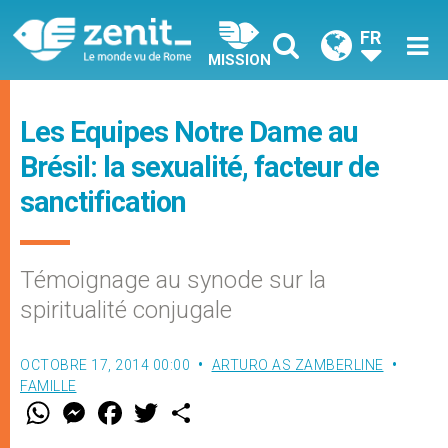
FR
MISSION
Les Equipes Notre Dame au
Brésil: la sexualité, facteur de
sanctification
Témoignage au synode sur la
spiritualité conjugale
OCTOBRE 17, 2014 00:00
ARTURO AS ZAMBERLINE
FAMILLE
W
M
F
T
S
h
e
a
w
h
a
s
c
i
a