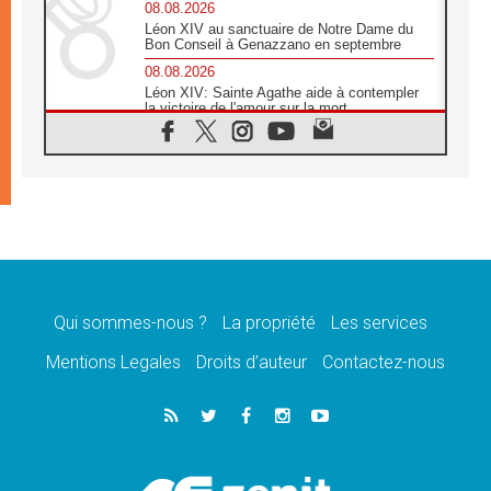
08.08.2026
Léon XIV au sanctuaire de Notre Dame du
Bon Conseil à Genazzano en septembre
08.08.2026
Léon XIV: Sainte Agathe aide à contempler
la victoire de l'amour sur la mort
08.08.2026
«Relancer l'empathie», le projet Triennal d'art
des Universités catholiques
08.08.2026
Signis 2026, donner la parole aux religieuses
catholiques
08.08.2026
Au Bangladesh, l'Église accompagne les
Dalits sur le chemin de la dignité
Qui sommes-nous ?
La propriété
Les services
07.08.2026
Philippines: le vicariat apostolique de
Mentions Legales
Droits d’auteur
Contactez-nous
Calapan devient un diocèse
07.08.2026
Congo-Brazzaville: le 15 août, entre solennité
de l'Assomption et mémoire nationale
07.08.2026
«La paix commence par l'empathie» estime
le cardinal Parolin