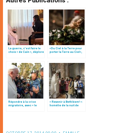
Autres Publications :
La guerre, c’est faire le
«Du Ciel à la Terre pour
choix « de Caïn », déplore
porter la Terre au Ciel»,
le pape François
par Mgr Francesco Follo
Répondre à la crise
« Revenir à Bethléem! »:
migratoire, avec « le
homélie de la nuit de
style de l’humanité »!
Noël (texte complet)
(texte complet)