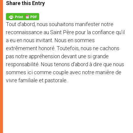
t
s
e
t
r
Share this Entry
s
e
b
t
e
A
n
o
e
p
g
o
r
p
e
k
Tout d’abord, nous souhaitons manifester notre
r
reconnaissance au Saint Père pour la confiance qu’il
a eu en nous invitant. Nous en sommes
extrêmement honoré. Toutefois, nous ne cachons
pas notre appréhension devant une si grande
responsabilité. Nous tenons d’abord à dire que nous
sommes ici comme couple avec notre manière de
vivre familiale et pastorale.