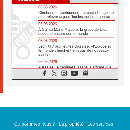
06.08.2026
Chrétiens et confucéens: respect et sagesse
pour relever aujourd'hui les «défis urgents»
06.08.2026
À Sainte-Marie-Majeure, la grâce de Dieu
descend encore sur le monde
06.08.2026
Léon XIV aux jeunes d'Assise: «l'Europe et
le monde cherchent en vous de nouveaux
saints»
06.08.2026
À Assise, le cardinal Pizzaballa affirme que
«les chrétiens veulent la paix»
06.08.2026
Au Mexique, le cardinal Parolin invite à être
aux côtés des marginalisées
06.08.2026
À Assise, le Pape invite les jeunes à
«construire la civilisation de l'amour»
05.08.2026
La visite du Pape en Argentine portera «un
message de paix et de dignité humaine»
Qui sommes-nous ?
La propriété
Les services
05.08.2026