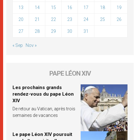
13
14
15
16
17
18
19
20
21
22
23
24
25
26
27
28
29
30
31
« Sep
Nov »
PAPE LÉON XIV
Les prochains grands
rendez-vous du pape Léon
XIV
De retour au Vatican, après trois
semaines de vacances
Le pape Léon XIV poursuit