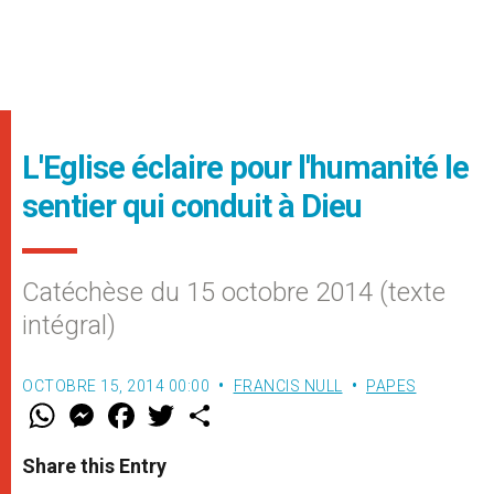
L'Eglise éclaire pour l'humanité le
sentier qui conduit à Dieu
Catéchèse du 15 octobre 2014 (texte
intégral)
OCTOBRE 15, 2014 00:00
FRANCIS NULL
PAPES
W
M
F
T
S
h
e
a
w
h
a
s
c
i
a
t
s
e
t
r
Share this Entry
s
e
b
t
e