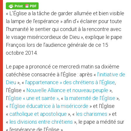
A
n
o
e
p
g
o
r
p
e
k
« L’Église a la tâche de garder allumée et bien visible
r
la lampe de l’espérance » afin d’« éclairer pour toute
l’humanité le sentier qui conduit à la rencontre avec
le visage miséricordieux de Dieu », explique le pape
François lors de l’audience générale de ce 15
octobre 2014.
Le pape a prononcé ce mercredi matin sa dixième
catéchèse consacrée à l’Église : après «
l’initiative de
Dieu
», «
l’appartenance » des chrétiens à l’Église
,
l’Église «
Nouvelle Alliance et nouveau peuple
»,
l’
Église « une et sainte »
, «
la maternité de l’Église
»,
«
l’Église éducatrice à la miséricorde
» et l’Église
«
catholique et apostolique
», «
les charismes
» et
«
les divisions entre chrétiens
», le pape a médité sur
« l’espérance de l’Église ».