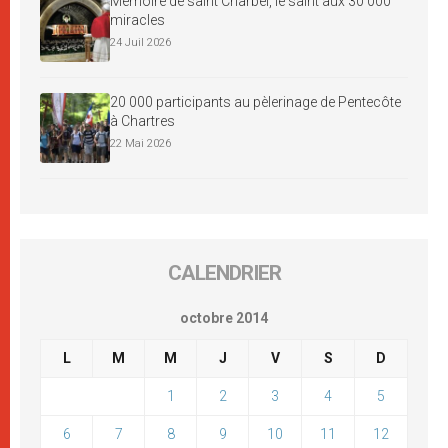
Mémoire de saint Charbel, le saint aux 30 000
miracles
24 Juil 2026
20 000 participants au pèlerinage de Pentecôte
à Chartres
22 Mai 2026
CALENDRIER
octobre 2014
L
M
M
J
V
S
D
1
2
3
4
5
6
7
8
9
10
11
12