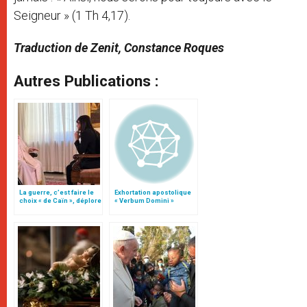
Seigneur » (1 Th 4,17).
Traduction de Zenit, Constance Roques
Autres Publications :
La guerre, c’est faire le
Exhortation apostolique
choix « de Caïn », déplore
« Verbum Domini »
le pape François