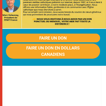
FAIRE UN DON
FAIRE UN DON EN DOLLARS
CANADIENS