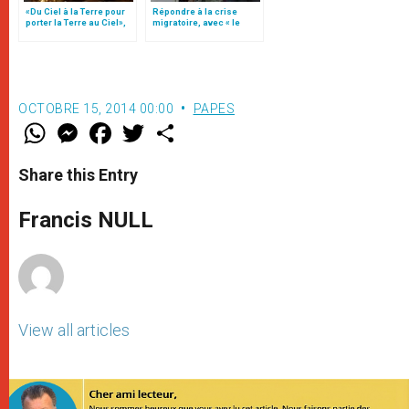
«Du Ciel à la Terre pour
Répondre à la crise
porter la Terre au Ciel»,
migratoire, avec « le
par Mgr Francesco Follo
style de l’humanité »!
(texte complet)
OCTOBRE 15, 2014 00:00
PAPES
W
M
F
T
S
h
e
a
w
h
a
s
c
i
a
t
s
e
t
r
Share this Entry
s
e
b
t
e
A
n
o
e
p
g
o
r
Francis NULL
p
e
k
r
View all articles