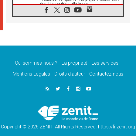
des Universités catholiques
08.08.2026
Signis 2026, donner la parole aux religieuses
catholiques
08.08.2026
Au Bangladesh, l'Église accompagne les
Dalits sur le chemin de la dignité
07.08.2026
Philippines: le vicariat apostolique de
Calapan devient un diocèse
Qui sommes-nous ?
La propriété
Les services
07.08.2026
Congo-Brazzaville: le 15 août, entre solennité
Mentions Legales
Droits d’auteur
Contactez-nous
de l'Assomption et mémoire nationale
07.08.2026
«La paix commence par l'empathie» estime
le cardinal Parolin
07.08.2026
En Colombie, «la paix ne s'achète pas avec
une signature»
Copyright © 2026 ZENIT. All Rights Reserved. https://fr.zenit.org