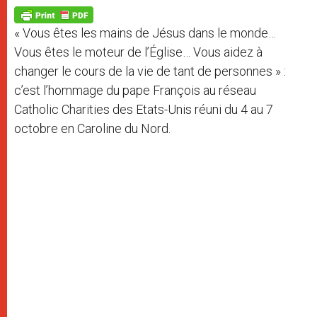
A
n
o
e
p
g
o
r
p
e
k
« Vous êtes les mains de Jésus dans le monde…
r
Vous êtes le moteur de l’Église… Vous aidez à
changer le cours de la vie de tant de personnes » :
c’est l’hommage du pape François au réseau
Catholic Charities des Etats-Unis réuni du 4 au 7
octobre en Caroline du Nord.