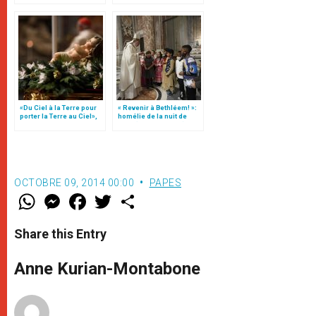
(texte complet)
«Du Ciel à la Terre pour
« Revenir à Bethléem! »:
porter la Terre au Ciel»,
homélie de la nuit de
par Mgr Francesco Follo
Noël (texte complet)
OCTOBRE 09, 2014 00:00
PAPES
W
M
F
T
S
h
e
a
w
h
a
s
c
i
a
t
s
e
t
r
Share this Entry
s
e
b
t
e
A
n
o
e
p
g
o
r
Anne Kurian-Montabone
p
e
k
r