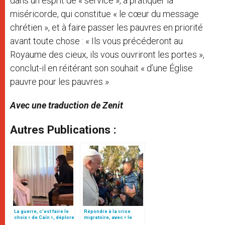
dans un esprit de « service », à pratiquer la
miséricorde, qui constitue « le cœur du message
chrétien », et à faire passer les pauvres en priorité
avant toute chose : « Ils vous précéderont au
Royaume des cieux, ils vous ouvriront les portes »,
conclut-il en réitérant son souhait « d’une Église
pauvre pour les pauvres ».
Avec une traduction de Zenit
Autres Publications :
La guerre, c’est faire le
Répondre à la crise
choix « de Caïn », déplore
migratoire, avec « le
le pape François
style de l’humanité »!