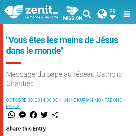
FR
MISSION
"Vous êtes les mains de Jésus
dans le monde"
Message du pape au réseau Catholic
Charities
OCTOBRE 09, 2014 00:00
ANNE KURIAN-MONTABONE
PAPES
W
M
F
T
S
h
e
a
w
h
a
s
c
i
a
t
s
e
t
r
Share this Entry
s
e
b
t
e