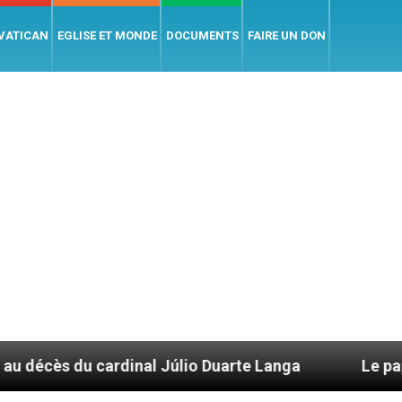
 VATICAN
EGLISE ET MONDE
DOCUMENTS
FAIRE UN DON
inal Júlio Duarte Langa
Le pape Léon XIV évo