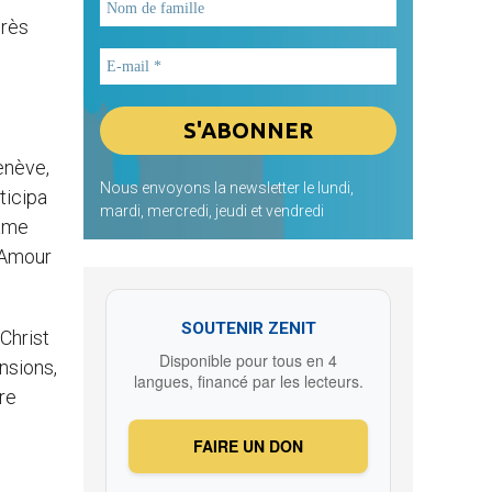
près
enève,
Nous envoyons la newsletter le lundi,
ticipa
mardi, mercredi, jeudi et vendredi
dame
l’Amour
SOUTENIR ZENIT
Christ
Disponible pour tous en 4
nsions,
langues, financé par les lecteurs.
re
FAIRE UN DON