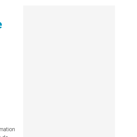
e
rmation