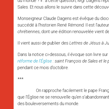
du monde ? « : à cette question, Mgr Dagens répo
Sales. Et nous allons le suivre dans cette décou
Monseigneur Claude Dagens est évêque du diocè
succédé à l’historien René Rémond. Il est l’auteu
chrétiennes
, dont une édition renouvelée vient de
Il vient aussi de publier des
Lettres de Jésus à Jud
Dans la notice ci-dessous, il évoque son livre su
réforme de l’Église
: saint François de Sales et le
pendant ce mois d’octobre.
***
On rapproche facilement le pape François de s
que l’Église ne se renouvelle qu’en s’abandonnant a
des bouleversements du monde.