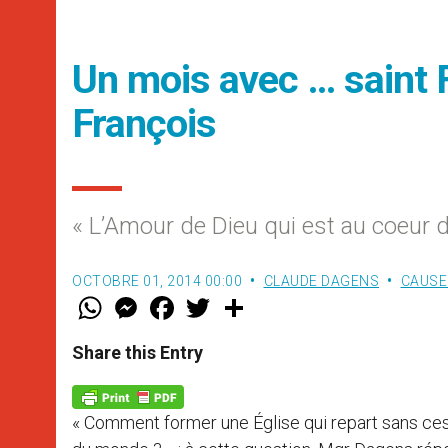
Un mois avec … saint F
François
« L’Amour de Dieu qui est au coeur d
OCTOBRE 01, 2014 00:00
CLAUDE DAGENS
CAUSE
W
M
F
T
S
h
e
a
w
h
a
s
c
i
a
t
s
e
t
r
Share this Entry
s
e
b
t
e
A
n
o
e
p
g
o
r
p
e
k
« Comment former une Église qui repart sans cesse
r