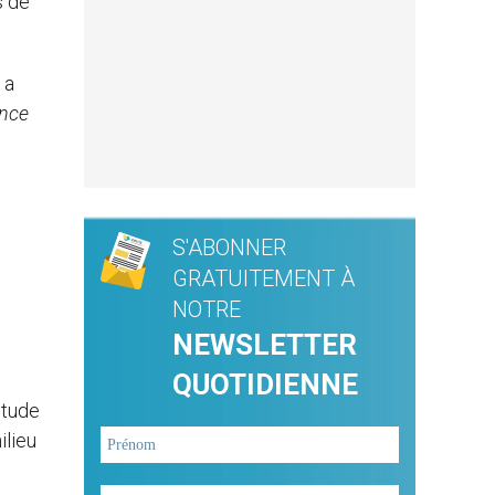
s de
 a
ence
S'ABONNER
GRATUITEMENT À
NOTRE
NEWSLETTER
QUOTIDIENNE
itude
ilieu