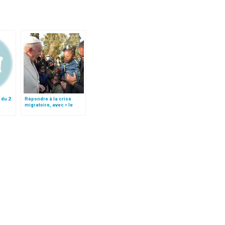
 du 2
Répondre à la crise
migratoire, avec « le
style de l’humanité »!
(texte complet)