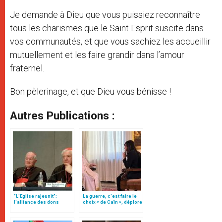
Je demande à Dieu que vous puissiez reconnaître
tous les charismes que le Saint Esprit suscite dans
vos communautés, et que vous sachiez les accueillir
mutuellement et les faire grandir dans l’amour
fraternel.
Bon pèlerinage, et que Dieu vous bénisse !
Autres Publications :
"L'Eglise rajeunit":
La guerre, c’est faire le
l'alliance des dons
choix « de Caïn », déplore
hiérarchiques et des
le pape François
dons charismatiques