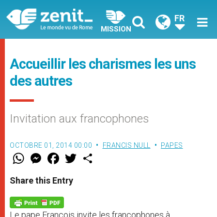
FR
MISSION
Accueillir les charismes les uns
des autres
Invitation aux francophones
OCTOBRE 01, 2014 00:00
FRANCIS NULL
PAPES
W
M
F
T
S
h
e
a
w
h
a
s
c
i
a
t
s
e
t
r
Share this Entry
s
e
b
t
e
A
n
o
e
p
g
o
r
p
e
k
Le pape François invite les francophones à
r