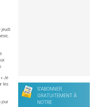
 jeudi
nese,
s
aux
s.
 « Je
r les
S'ABONNER
GRATUITEMENT À
 jour
NOTRE