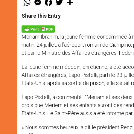
h
e
a
w
h
a
s
c
i
a
t
s
e
t
r
Share this Entry
s
e
b
t
e
A
n
o
e
p
g
o
r
p
e
k
Meriam Ibrahim, la jeune femme condamnnée à mor
r
matin, 24 juillet, à l’aéroport romain de Ciampin
et par le Ministre des Affaires étrangères, Federi
La jeune femme médecin, chrétienne, a été acco
Affaires étrangères, Lapo Pistelli, parti le 23 jui
Etats-Unis: après sa sortie de prison, elle s’étai
Lapo Pistelli, a commenté: “Meriam et ses deux en
crois que Meriem et ses enfants auront des rendez
Etats-Unis. Le Saint-Père ausis a été informé par
« Nous sommes heureux, a dit le président Renzi e