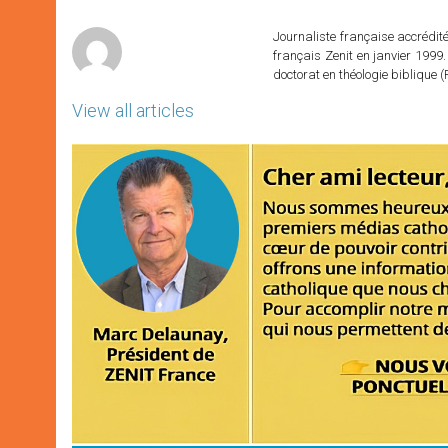
p
e
k
r
Journaliste française accréditée
français Zenit en janvier 1999.
doctorat en théologie bibliqu
View all articles