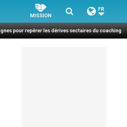
FR
MISSION
pérer les dérives sectaires du coaching
La plus