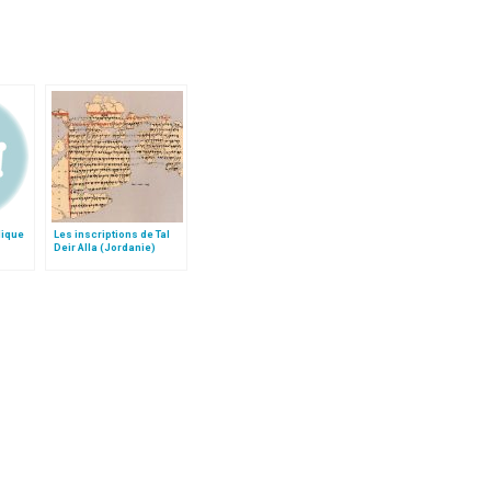
lique
Les inscriptions de Tal
Deir Alla (Jordanie)