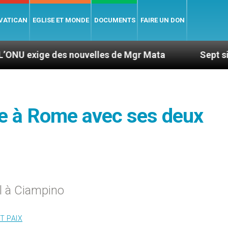
 VATICAN
EGLISE ET MONDE
DOCUMENTS
FAIRE UN DON
 des nouvelles de Mgr Mata
Sept signes pour re
ée à Rome avec ses deux
il à Ciampino
T PAIX