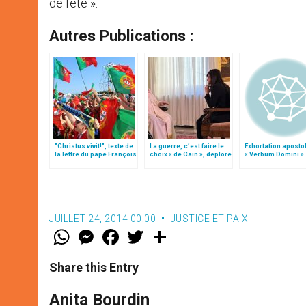
de fête ».
Autres Publications :
"Christus vivit!", texte de
La guerre, c’est faire le
Exhortation aposto
la lettre du pape François
choix « de Caïn », déplore
« Verbum Domini »
aux jeunes du monde
le pape François
JUILLET 24, 2014 00:00
JUSTICE ET PAIX
W
M
F
T
S
h
e
a
w
h
a
s
c
i
a
t
s
e
t
r
Share this Entry
s
e
b
t
e
A
n
o
e
p
g
o
r
Anita Bourdin