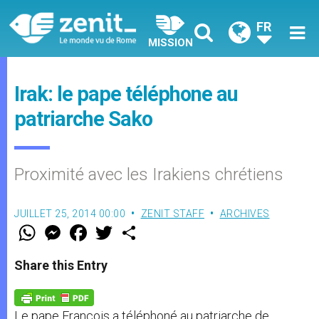
FR
MISSION
Irak: le pape téléphone au
patriarche Sako
Proximité avec les Irakiens chrétiens
JUILLET 25, 2014 00:00
ZENIT STAFF
ARCHIVES
W
M
F
T
S
h
e
a
w
h
a
s
c
i
a
t
s
e
t
r
Share this Entry
s
e
b
t
e
A
n
o
e
p
g
o
r
p
e
k
Le pape François a téléphoné au patriarche de
r