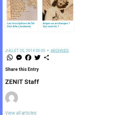
Les inscriptions de Tal
Anges ou archanges ?
Deir Alla (Jordanie)
Qui sont-ils ?
JUILLET 25, 2014 00:00
ARCHIVES
W
M
F
T
S
h
e
a
w
h
a
s
c
i
a
t
s
e
t
r
Share this Entry
s
e
b
t
e
A
n
o
e
p
g
o
r
ZENIT Staff
p
e
k
r
View all articles