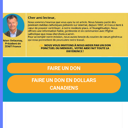
FAIRE UN DON
FAIRE UN DON EN DOLLARS
CANADIENS