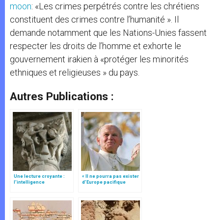
moon
: «Les crimes perpétrés contre les chrétiens
constituent des crimes contre l’humanité ». Il
demande notamment que les Nations-Unies fassent
respecter les droits de l’homme et exhorte le
gouvernement irakien à «protéger les minorités
ethniques et religieuses » du pays.
Autres Publications :
Une lecture croyante :
« Il ne pourra pas exister
l’intelligence
d’Europe pacifique
typologique des deux
sans… »: l’Ukraine, dans
Testaments
la vision de Jean-Paul II