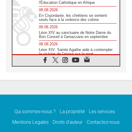
l'Éducation Catholique en Afrique
08.08.2026
En Cisjordanie, les chrétiens se sentent
seuls face à la violence des colons
08.08.2026
Léon XIV au sanctuaire de Notre Dame du
Bon Conseil à Genazzano en septembre
08.08.2026
Léon XIV: Sainte Agathe aide à contempler
la victoire de l'amour sur la mort
08.08.2026
«Relancer l'empathie», le projet Triennal d'art
des Universités catholiques
08.08.2026
Signis 2026, donner la parole aux religieuses
catholiques
08.08.2026
Au Bangladesh, l'Église accompagne les
Dalits sur le chemin de la dignité
Qui sommes-nous ?
La propriété
Les services
07.08.2026
Philippines: le vicariat apostolique de
Mentions Legales
Droits d’auteur
Contactez-nous
Calapan devient un diocèse
07.08.2026