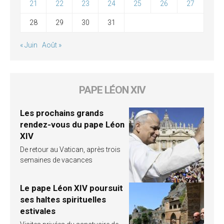
21
22
23
24
25
26
27
28
29
30
31
« Juin
Août »
PAPE LÉON XIV
Les prochains grands
rendez-vous du pape Léon
XIV
De retour au Vatican, après trois
semaines de vacances
Le pape Léon XIV poursuit
ses haltes spirituelles
estivales