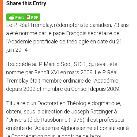
t
s
e
t
r
Share this Entry
s
e
b
t
e
A
n
o
e
p
g
o
r
p
e
k
Le P. Réal Tremblay, rédemptoriste canadien, 73 ans,
r
a été nommé par le pape François secrétaire de
l’Académie pontificale de théologie en date du 21
juin 2014.
Il succède au P. Manlio Sodi, S.D.B., qui avait été
nommé par Benoît XVI en mars 2009. Le P. Réal
Tremblay était membre ordinaire de l’Académie
depuis 2002 et membre du Conseil depuis 2009.
Titulaire d’un Doctorat en Théologie dogmatique,
obtenu sous la direction de Joseph Ratzinger à
l’Université de Ratisbonne (1975), il est professeur
émérite de l’Académie Alphonsienne et consulteur à
la Congrégation pour la doctrine de la foi.