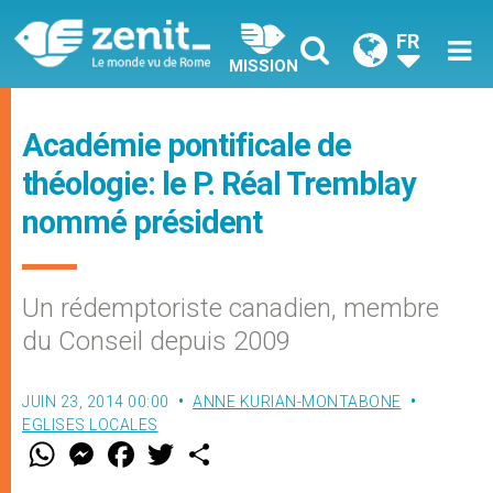
FR
MISSION
Académie pontificale de
théologie: le P. Réal Tremblay
nommé président
Un rédemptoriste canadien, membre
du Conseil depuis 2009
JUIN 23, 2014 00:00
ANNE KURIAN-MONTABONE
EGLISES LOCALES
W
M
F
T
S
h
e
a
w
h
a
s
c
i
a