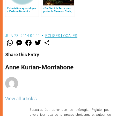
Exhortation apostolique
«Du Ciel à la Terre pour
« Verbum Domini »
porter la Terre au Ciel»,
par Mgr Francesco Follo
JUIN 23, 2014 00:00
EGLISES LOCALES
W
M
F
T
S
h
e
a
w
h
a
s
c
i
a
t
s
e
t
r
Share this Entry
s
e
b
t
e
A
n
o
e
p
g
o
r
Anne Kurian-Montabone
p
e
k
r
View all articles
Baccalauréat canonique de théologie. Pigiste pour
divers journaux de la presse chrétienne et auteur de