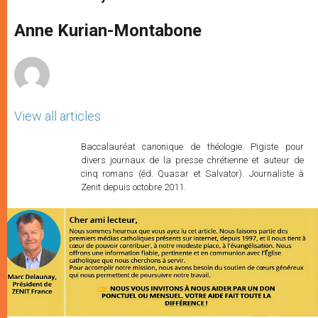
s
e
b
t
e
A
n
o
e
p
g
o
r
Anne Kurian-Montabone
p
e
k
r
View all articles
Baccalauréat canonique de théologie. Pigiste pour
divers journaux de la presse chrétienne et auteur de
cinq romans (éd. Quasar et Salvator). Journaliste à
Zenit depuis octobre 2011.