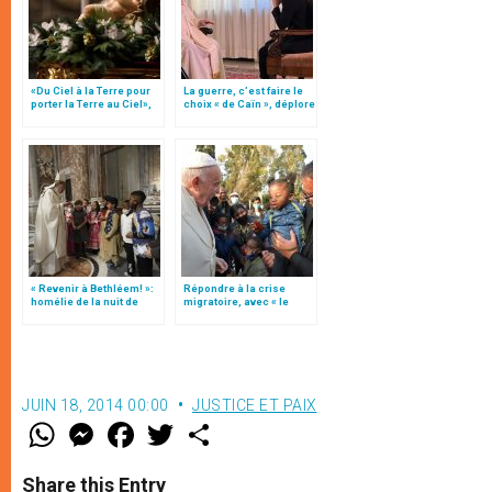
«Du Ciel à la Terre pour
La guerre, c’est faire le
porter la Terre au Ciel»,
choix « de Caïn », déplore
par Mgr Francesco Follo
le pape François
« Revenir à Bethléem! »:
Répondre à la crise
homélie de la nuit de
migratoire, avec « le
Noël (texte complet)
style de l’humanité »!
(texte complet)
JUIN 18, 2014 00:00
JUSTICE ET PAIX
W
M
F
T
S
h
e
a
w
h
a
s
c
i
a
t
s
e
t
r
Share this Entry