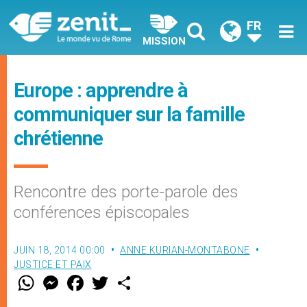
FR
MISSION
Europe : apprendre à
communiquer sur la famille
chrétienne
Rencontre des porte-parole des
conférences épiscopales
JUIN 18, 2014 00:00
ANNE KURIAN-MONTABONE
JUSTICE ET PAIX
W
M
F
T
S
h
e
a
w
h
a
s
c
i
a