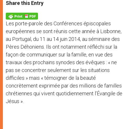
t
s
e
t
r
Share this Entry
s
e
b
t
e
A
n
o
e
p
g
o
r
p
e
k
Les porte-parole des Conférences épiscopales
r
européennes se sont réunis cette année à Lisbonne,
au Portugal, du 11 au 14 juin 2014, au séminaire des
Pères Déhoniens. Ils ont notamment réfléchi sur la
façon de communiquer sur la famille, en vue des
travaux des prochains synodes des évêques : « ne
pas se concentrer seulement sur les situations
difficiles » mais « témoigner de la beauté
concrètement exprimée par des millions de familles
chrétiennes qui vivent quotidiennement l’Évangile de
Jésus ».