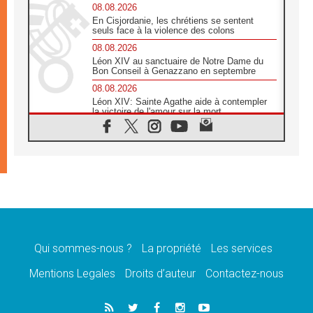
08.08.2026
En Cisjordanie, les chrétiens se sentent
seuls face à la violence des colons
08.08.2026
Léon XIV au sanctuaire de Notre Dame du
Bon Conseil à Genazzano en septembre
08.08.2026
Léon XIV: Sainte Agathe aide à contempler
la victoire de l'amour sur la mort
08.08.2026
«Relancer l'empathie», le projet Triennal d'art
des Universités catholiques
08.08.2026
Signis 2026, donner la parole aux religieuses
catholiques
08.08.2026
Au Bangladesh, l'Église accompagne les
Dalits sur le chemin de la dignité
Qui sommes-nous ?
La propriété
Les services
07.08.2026
Philippines: le vicariat apostolique de
Mentions Legales
Droits d’auteur
Contactez-nous
Calapan devient un diocèse
07.08.2026
Congo-Brazzaville: le 15 août, entre solennité