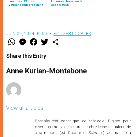
Finances : l’AIF du
Finances: favoriser la
Vatican réintégrée dans
coopération
le réseau d’Egmont
internationale contre les
activités illicites
JUIN 09, 2014 00:00
EGLISES LOCALES
W
M
F
T
S
h
e
a
w
h
a
s
c
i
a
t
s
e
t
r
Share this Entry
s
e
b
t
e
A
n
o
e
p
g
o
r
Anne Kurian-Montabone
p
e
k
r
View all articles
Baccalauréat canonique de théologie. Pigiste pour
divers journaux de la presse chrétienne et auteur de
cinq romans (éd. Quasar et Salvator). Journaliste à