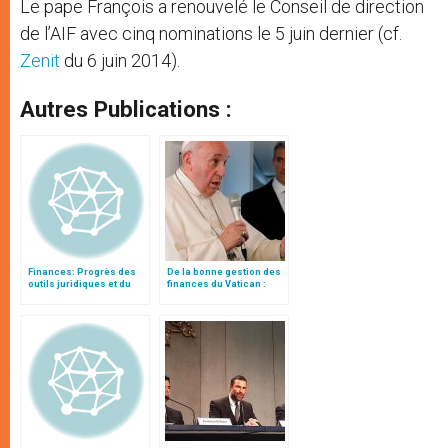
Le pape François a renouvelé le Conseil de direction
de l’AIF avec cinq nominations le 5 juin dernier (cf.
Zenit
du 6 juin 2014).
Autres Publications :
Finances: Progrès des
De la bonne gestion des
outils juridiques et du
finances du Vatican :
contrôle des activités
conférence de presse
financières
Tokyo-Rome (8)