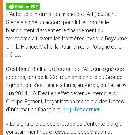
A
n
o
e
p
g
o
r
p
e
k
L’Autorité d’information financière (AIF) du Saint-
r
Siège a signé un accord pour lutter contre le
blanchiment d’argent et le financement du
terrorisme à travers les frontières, avec le Royaume-
Uni, la France, Malte, la Roumanie, la Pologne et le
Pérou.
C’est René Brülhart, directeur de l’AIF, qui signé ces
accords, lors de la 22e réunion plénière du Groupe
Egmont qui s’est tenue à Lima, au Pérou, du 1er au 6
juin 2014. L’AIF est en effet devenue membre du
Groupe Egmont, l’organisation mondiale des Unités
d’information financière,
en juillet dernier
.
« La signature de ces protocoles d’entente élargit
constamment notre réseau de coopération et