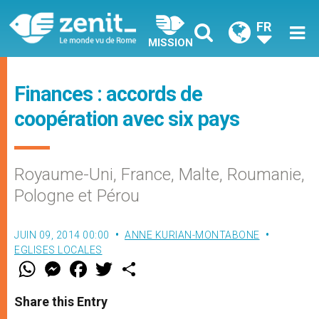
FR
MISSION
Finances : accords de
coopération avec six pays
Royaume-Uni, France, Malte, Roumanie,
Pologne et Pérou
JUIN 09, 2014 00:00
ANNE KURIAN-MONTABONE
EGLISES LOCALES
W
M
F
T
S
h
e
a
w
h
a
s
c
i
a
t
s
e
t
r
Share this Entry
s
e
b
t
e