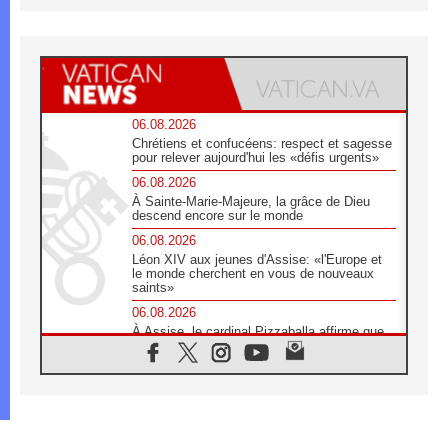
06.08.2026
Chrétiens et confucéens: respect et sagesse
pour relever aujourd'hui les «défis urgents»
06.08.2026
À Sainte-Marie-Majeure, la grâce de Dieu
descend encore sur le monde
06.08.2026
Léon XIV aux jeunes d'Assise: «l'Europe et
le monde cherchent en vous de nouveaux
saints»
06.08.2026
À Assise, le cardinal Pizzaballa affirme que
«les chrétiens veulent la paix»
06.08.2026
Au Mexique, le cardinal Parolin invite à être
aux côtés des marginalisées
06.08.2026
À Assise, le Pape invite les jeunes à