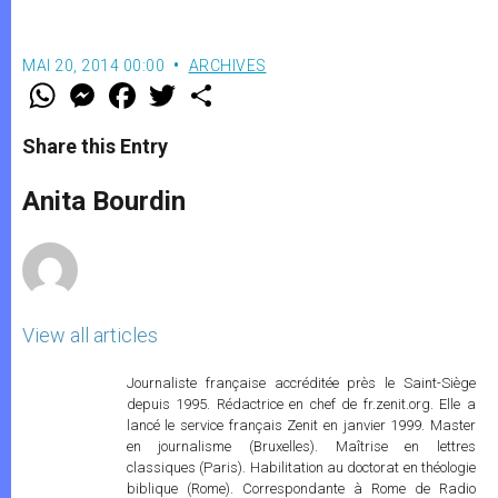
MAI 20, 2014 00:00
ARCHIVES
W
M
F
T
S
h
e
a
w
h
a
s
c
i
a
t
s
e
t
r
Share this Entry
s
e
b
t
e
A
n
o
e
p
g
o
r
Anita Bourdin
p
e
k
r
View all articles
Journaliste française accréditée près le Saint-Siège
depuis 1995. Rédactrice en chef de fr.zenit.org. Elle a
lancé le service français Zenit en janvier 1999. Master
en journalisme (Bruxelles). Maîtrise en lettres
classiques (Paris). Habilitation au doctorat en théologie
biblique (Rome). Correspondante à Rome de Radio