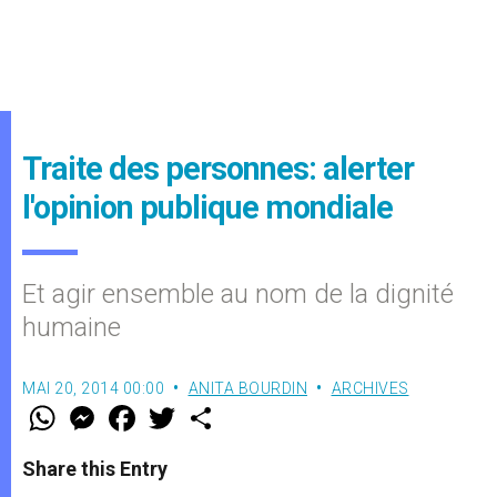
Traite des personnes: alerter
l'opinion publique mondiale
Et agir ensemble au nom de la dignité
humaine
MAI 20, 2014 00:00
ANITA BOURDIN
ARCHIVES
W
M
F
T
S
h
e
a
w
h
a
s
c
i
a
t
s
e
t
r
Share this Entry
s
e
b
t
e