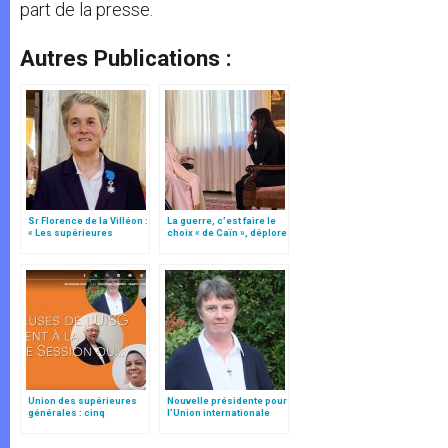
part de la presse.
Autres Publications :
Sr Florence de la Villéon :
La guerre, c’est faire le
« Les supérieures
choix « de Caïn », déplore
générales dans le
le pape François
monde ont besoin de
soutien et de formation »
Union des supérieures
Nouvelle présidente pour
générales : cinq
l’Union internationale
religieuses de l’UISG
des supérieures
participeront au Synode
générales