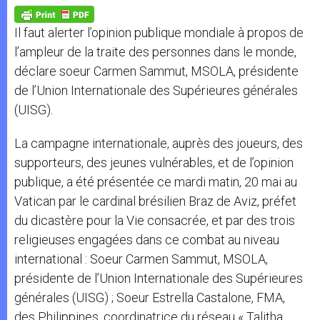
A
n
o
e
p
g
o
r
p
e
k
Il faut alerter l’opinion publique mondiale à propos de
r
l’ampleur de la traite des personnes dans le monde,
déclare soeur Carmen Sammut, MSOLA, présidente
de l’Union Internationale des Supérieures générales
(UISG).
La campagne internationale, auprès des joueurs, des
supporteurs, des jeunes vulnérables, et de l’opinion
publique, a été présentée ce mardi matin, 20 mai au
Vatican par le cardinal brésilien Braz de Aviz, préfet
du dicastère pour la Vie consacrée, et par des trois
religieuses engagées dans ce combat au niveau
international : Soeur Carmen Sammut, MSOLA,
présidente de l’Union Internationale des Supérieures
générales (UISG) ; Soeur Estrella Castalone, FMA,
des Philippines, coordinatrice du réseau « Talitha