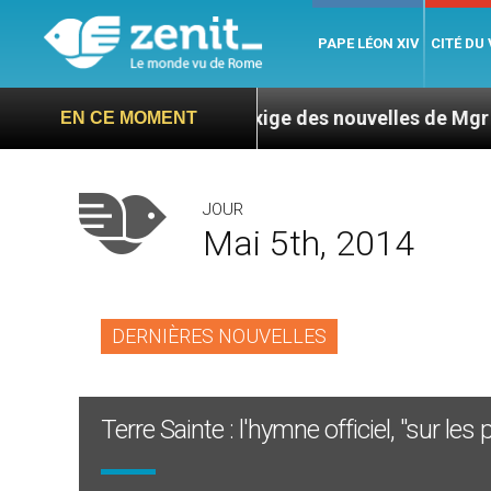
PAPE LÉON XIV
CITÉ DU
Nicaragua : L’ONU exige des nouvelles de Mgr Mata
EN CE MOMENT
JOUR
Mai 5th, 2014
DERNIÈRES NOUVELLES
Terre Sainte : l'hymne officiel, "sur les