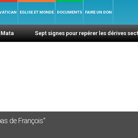
 VATICAN
EGLISE ET MONDE
DOCUMENTS
FAIRE UN DON
Sept signes pour repérer les dérives sectaires d
 pas de François"